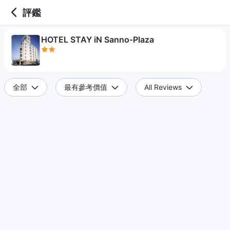
2 out of 5 stars
評鑑
HOTEL STAY iN Sanno-Plaza
全部
最有參考價值
All Reviews