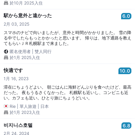
於10月 2025入住
駅から意外と遠かった
6.0
2月 03, 2025
スマホのナビで向いましたが、意外と時間がかかりました。 雪の降
る中でしたらもっとかかったと思います。 帰りは、地下通路を教え
てもらいＪＲ札幌駅まで来ました。
匿名使用者
|
雙人同行
於1月 2025入住
快適です
10.0
1月 16, 2023
滞在にちょうどよい。 朝ごはんに海鮮どんぶりを食べたけど、最高
だった。 夜もうるさくなかった。 札幌駅も近いし、コンビニも近
い。カフェも近い。ひとり旅にちょうどいい。
Rie
|
單人旅遊
|
日本
於1月 2023入住
비지니스호텔
6.8
2月 24, 2024