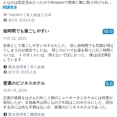
んなのは想定済みだったのでAmazonで簡単に靴に取り付けられる
スパイクをかって札幌に臨みましたが大正解 かちかちのちゅるんち
閱讀更多
ゅるんなホテル周辺の歩行にはぜひご注意ください ギリギリ手前ま
TAKAKO
|
單人旅遊
|
日本
で冬場は 多少迷っても地下を通ることをお勧めします
於2月 2024入住
短時間でも過ごしやすい
10.0
11月 22, 2025
全体として過ごしやすいホテルだした。 但し短時間でも空調が消え
てしまうのが残念でしたね。 同じロビーでお湯を取りに行く時間く
らいは、 １０分くらいは、消えないでほしかった。 後はほぼ満足
しています。
匿名使用者
|
單人旅遊
於11月 2025入住
普通のビジネスホテル
6.0
10月 19, 2025
正面の道路をはさんだ向こう側のニューオータニホテルには何度か
宿泊したが、立地条件は同じなので今回はこのホテルにした。宿泊
する分には何も不満はないが、普通のビジネスホテルであった。
匿名使用者
|
團體旅遊