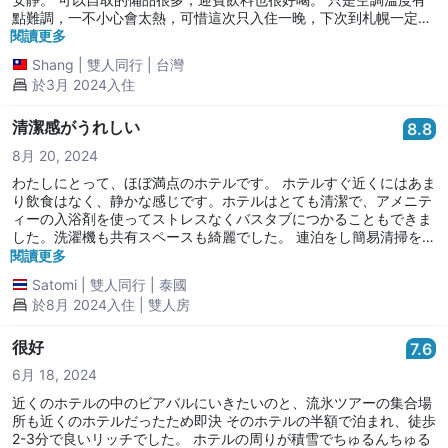
點難調，一不小心會太熱，可惜這次只入住一晚，下次到札幌一定會
再選擇這間飯店的！
閱讀更多
Shang
|
雙人同行
|
台灣
於3月 2024入住
清潔感がうれしい
8.8
8月 20, 2024
わたしにとって、ほぼ満点のホテルです。 ホテルすぐ近くにはあま
り飲食はなく、静かな感じです。ホテルはとても清潔で、アメニテ
ィーの入浴剤を使ってストレスなくバスタブにつかることもできま
した。洗濯機も共有スペースも綺麗でした。 連泊をし簡易清掃をし
てもらいましたが、洗面所は自分で簡単に掃除をすることになりま
閱讀更多
した。タオル交換とベッドメイキングだけではなく、大きなゴミだ
Satomi
|
雙人同行
|
泰國
け拾ってもらえると嬉しかったです。 ありがとうございました。
於8月 2024入住 | 雙人房
很好
7.6
6月 18, 2024
近くのホテルの中のビアバルにいきたいのと、流氷ツアーの集合場
所も近くのホテルだったため即決 そのホテルの半額で泊まれ、徒歩
2-3分で良いリッチでした。 ホテルの周りが積雪でちゅるんちゅる