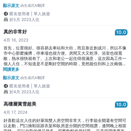
顯示原文
由生成式AI翻譯
匿名使用者
|
單人旅遊
於5月 2023入住
真的非常好
10.0
4月 16, 2023
首先，位置很好。很容易去車站和大街，而且靠近創成川，所以不像
市中心那麼擁擠，停車場也很方便。房間又大又乾淨。浴室也很寬
敞，熱水很快就有了。上次和老公一起住得很滿意，這次因為工作一
個人入住，不知道是不是剛好空閒的時期，竟然能住到和上次兩個人
住的一樣大的雙人房，一個人住覺得有點浪費，但真的很感動。如果
閱讀更多
成為會員，還可以延長退房時間到12點，但因為工作關係，只能在晚
顯示原文
由生成式AI翻譯
上住，有點可惜。下次想和朋友一起悠閒地入住。真的是很好的酒
店。還會再來的。
匿名使用者
|
單人旅遊
於4月 2023入住
高樓層賞雪超美
10.0
4月 17, 2024
好喜歡這次入住的好萊塢雙人房空間非常大，行李箱全開還有空間可
以走動，門口換鞋區跟衣架和臥房是分開的空間很讚，邊間晚上相當
安靜。 可以自取的備品很多，迎賓飲料也很好喝。 只是空調溫度有