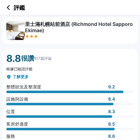
3 out of 5 stars
整體狀況及整潔度
設施與設備
位置
客房舒適度
服務
CP值
餐飲
無障礙設施及服務
評鑑
里士滿札幌站前酒店 (Richmond Hotel Sapporo
Ekimae)
8.8
很讚
817篇評論
根據已驗證評鑑
了解更多
整體狀況及整潔度
9.2
設施與設備
8.4
位置
8.3
客房舒適度
8.5
服務
8.6