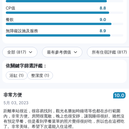
CP值
8.8
餐飲
9.0
無障礙設施及服務
8.9
全部 (817)
最有參考價值
所有住宿評鑑 (817)
依關鍵字篩選評鑑：
浴缸 (1)
整潔度 (1)
非常方便
10.0
5月 03, 2023
距離車站很近，很容易找到，觀光名勝如時鐘塔等也都在步行範圍
內，非常方便。房間很寬敞，晚上也很安靜，讓我睡得很好。雖然沒
有預定早餐，但是看到早餐菜單的照片覺得很好吃，所以也在這裡吃
了。非常美味。希望下次還能入住這裡。