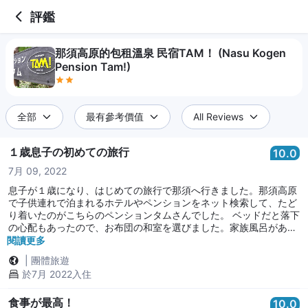
2 out of 5 stars
評鑑
那須高原的包租溫泉 民宿TAM！ (Nasu Kogen
Pension Tam!)
全部
最有參考價值
All Reviews
１歳息子の初めての旅行
10.0
7月 09, 2022
息子が１歳になり、はじめての旅行で那須へ行きました。那須高原
で子供連れで泊まれるホテルやペンションをネット検索して、たど
り着いたのがこちらのペンションタムさんでした。 ベッドだと落下
の心配もあったので、お布団の和室を選びました。家族風呂がある
というのも魅力的でした。 お食事がとても美味しく、息子の食事も
閱讀更多
ワンプレートでかわいく盛り付けされて出てきました。 夕食はフレ
|
團體旅遊
ンチのコースで、朝食はパンというメニューでした。息子も美味し
於7月 2022入住
くいただきました。 諸々配慮いただきましてありがとうございまし
た。 またぜひ利用させていただきたいです。 旦那様、奥様、大変
お世話になりました。
食事が最高！
10.0