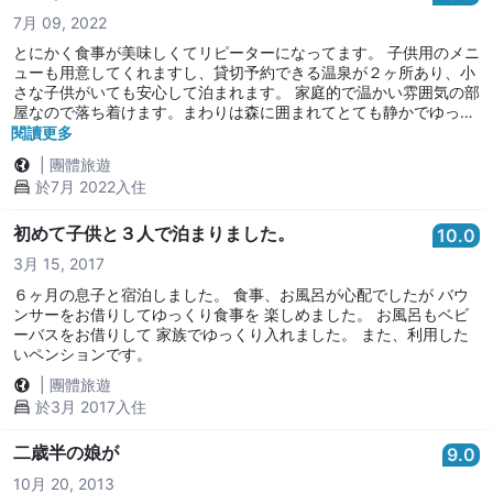
7月 09, 2022
とにかく食事が美味しくてリピーターになってます。 子供用のメニ
ューも用意してくれますし、貸切予約できる温泉が２ヶ所あり、小
さな子供がいても安心して泊まれます。 家庭的で温かい雰囲気の部
屋なので落ち着けます。まわりは森に囲まれてとても静かでゆっく
り眠れます。
閱讀更多
|
團體旅遊
於7月 2022入住
初めて子供と３人で泊まりました。
10.0
3月 15, 2017
６ヶ月の息子と宿泊しました。 食事、お風呂が心配でしたが バウ
ンサーをお借りしてゆっくり食事を 楽しめました。 お風呂もベビ
ーバスをお借りして 家族でゆっくり入れました。 また、利用した
いペンションです。
|
團體旅遊
於3月 2017入住
二歳半の娘が
9.0
10月 20, 2013