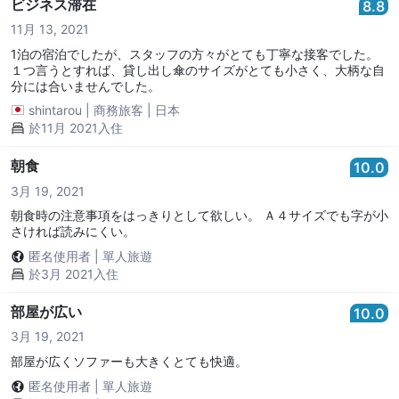
ビジネス滞在
8.8
11月 13, 2021
1泊の宿泊でしたが、スタッフの方々がとても丁寧な接客でした。
１つ言うとすれば、貸し出し傘のサイズがとても小さく、大柄な自
分には合いませんでした。
shintarou
|
商務旅客
|
日本
於11月 2021入住
朝食
10.0
3月 19, 2021
朝食時の注意事項をはっきりとして欲しい。 Ａ４サイズでも字が小
さければ読みにくい。
匿名使用者
|
單人旅遊
於3月 2021入住
部屋が広い
10.0
3月 19, 2021
部屋が広くソファーも大きくとても快適。
匿名使用者
|
單人旅遊