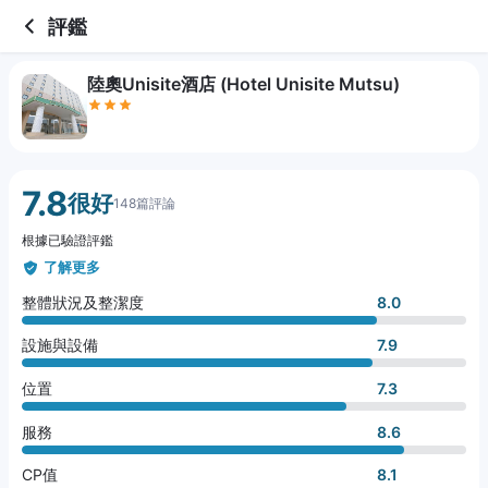
3 out of 5 stars
整體狀況及整潔度
設施與設備
位置
服務
CP值
評鑑
陸奧Unisite酒店 (Hotel Unisite Mutsu)
7.8
很好
148篇評論
根據已驗證評鑑
了解更多
整體狀況及整潔度
8.0
設施與設備
7.9
位置
7.3
服務
8.6
CP值
8.1