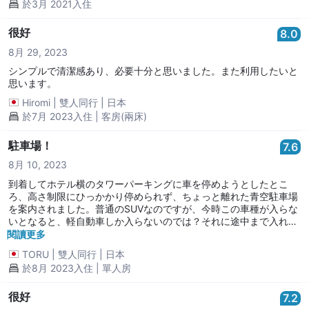
於3月 2021入住
很好
8.0
8月 29, 2023
シンプルで清潔感あり、必要十分と思いました。また利用したいと
思います。
Hiromi
|
雙人同行
|
日本
於7月 2023入住 | 客房(兩床)
駐車場！
7.6
8月 10, 2023
到着してホテル横のタワーパーキングに車を停めようとしたとこ
ろ、高さ制限にひっかかり停められず、ちょっと離れた青空駐車場
を案内されました。普通のSUVなのですが、今時この車種が入らな
いとなると、軽自動車しか入らないのでは？それに途中まで入れて
NGを確認するのではなく、車種を見て判断すれば良いのでは？ 部
閱讀更多
屋は普通のビジネス。 朝食はリーズナブルで美味しかったです。
TORU
|
雙人同行
|
日本
於8月 2023入住 | 單人房
很好
7.2