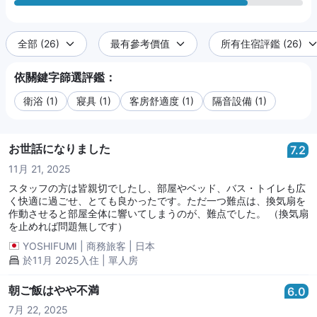
全部 (26)
最有參考價值
所有住宿評鑑 (26)
依關鍵字篩選評鑑：
衛浴 (1)
寢具 (1)
客房舒適度 (1)
隔音設備 (1)
お世話になりました
7.2
11月 21, 2025
スタッフの方は皆親切でしたし、部屋やベッド、バス・トイレも広
く快適に過ごせ、とても良かったです。ただ一つ難点は、換気扇を
作動させると部屋全体に響いてしまうのが、難点でした。 （換気扇
を止めれば問題無しです）
YOSHIFUMI
|
商務旅客
|
日本
於11月 2025入住 | 單人房
朝ご飯はやや不満
6.0
7月 22, 2025