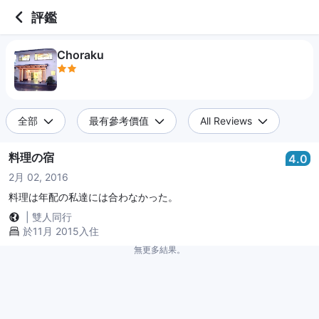
2 out of 5 stars
評鑑
Choraku
全部
最有參考價值
All Reviews
料理の宿
4.0
2月 02, 2016
料理は年配の私達には合わなかった。
|
雙人同行
於11月 2015入住
無更多結果。