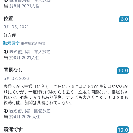
於8月 2021入住
位置
6.0
9月 05, 2021
好方便
顯示原文
由生成式AI翻譯
匿名使用者
|
單人旅遊
於8月 2021入住
問題なし
10.0
5月 02, 2026
表通りから中通りに入り、さらに小道にはいるので最初はややわか
りにくいが、一度行けば駅からも近く、立地も問題ない。部屋もき
れいで、有線ＬＡＮもあり便利。テレビも大きくＹｏｕｔｕｂｅも
視聴可能。新聞は具備されていない。
匿名使用者
|
團體旅遊
於4月 2026入住
清潔です
10.0