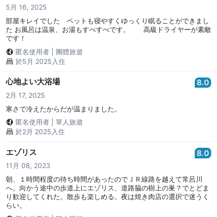
5月 16, 2025
部屋キレイでした ベットも寝やすくゆっくり眠ることができまし
た お風呂は温泉、お湯もすべすべです。 高級ドライヤーが素敵
です！
匿名使用者
|
團體旅遊
於5月 2025入住
心地よい大浴場
8.0
2月 17, 2025
寒さで冷えたからだが温まりました。
匿名使用者
|
單人旅遊
於2月 2025入住
エゾリス
8.0
11月 08, 2023
朝、１時間程度の待ち時間があったのでＪＲ線路を越えて常呂川
へ。向かう途中の歩道上にエゾリス、道路脇の樹上の巣？でとどま
り歓迎してくれた。散歩も楽しめる。夜は焼き肉店の選択で迷うく
らい。