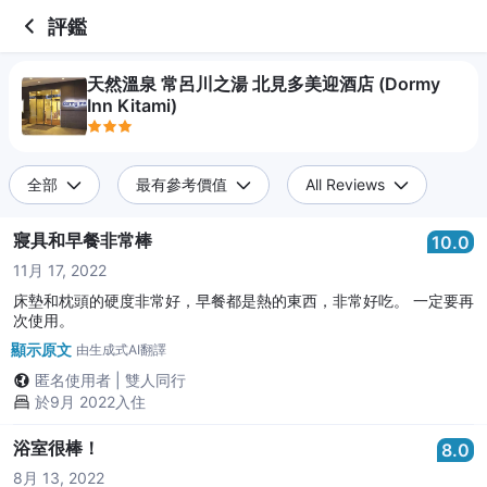
3 out of 5 stars
評鑑
天然溫泉 常呂川之湯 北見多美迎酒店 (Dormy
Inn Kitami)
全部
最有參考價值
All Reviews
寢具和早餐非常棒
10.0
11月 17, 2022
床墊和枕頭的硬度非常好，早餐都是熱的東西，非常好吃。 一定要再
次使用。
顯示原文
由生成式AI翻譯
匿名使用者
|
雙人同行
於9月 2022入住
浴室很棒！
8.0
8月 13, 2022