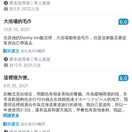
匿名使用者
|
單人旅遊
於5月 2022入住
大浴場的毛巾
6.0
12月 10, 2021
在其他的Dormy Inn飯店裡，大浴場都有放毛巾，但是這家飯店要從
客房自己帶過去。
顯示原文
由生成式AI翻譯
匿名使用者
|
單人旅遊
於12月 2021入住
這裡很方便。
8.0
9月 25, 2021
距離北見站很近，周圍也有很多美味的餐廳。作為愛喝啤酒的我，非
常喜歡能夠在步行10分鐘左右就能抵達オホーツクビール的地方。我
覺得這裡很適合作為北海道東道旅行的基地。我自己是道民，所以一
年會使用2-3次，還有温泉和露天風呂，早餐也有當地食材。我認為
性價比也很好。
閱讀更多
顯示原文
由生成式AI翻譯
匿名使用者
|
單人旅遊