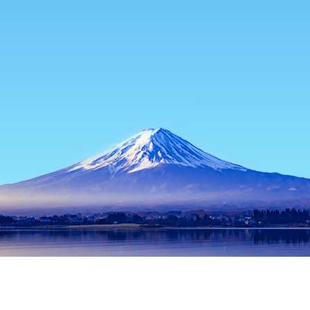
首頁
日本住宿
北海道住宿
富良野
富良野
札幌
登別
函館
旭川
小樽
新雪谷