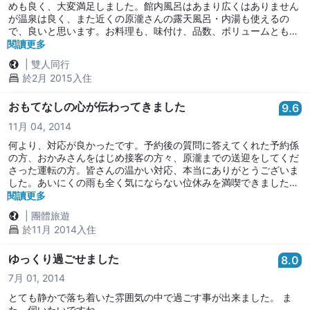
めも良く、大変満足しました。館内風呂はあまり広くはありません
が温泉は良く、また近くの原瀧さんの露天風呂・内湯も使えるの
で、良いと思います。お料理も、味付け、品数、ボリュームとも大
変満足しました。
閱讀更多
|
雙人同行
於2月 2015入住
おもてなしの心が伝わってきました
9.6
11月 04, 2014
何より、対応が良かったです。予約後の質問に答えてくれた予約係
の方、おかみさんをはじめ接客の方々、原瀧までの送迎をしてくだ
さった運転の方。皆さんの温かい対応、本当にありがとうございま
した。あいにくの雨も全く気にならない位休みを満喫できました。
食事も、すき焼きのお肉に連れが感動してました。量が多くて食べ
閱讀更多
きれず申し訳ありませんでした。また伺います。
|
團體旅遊
於11月 2014入住
ゆっくり過ごせました
8.0
7月 01, 2014
とても静かで落ち着いた雰囲気の中で過ごす事が出来ました。 ま
た、伺いたいですね。