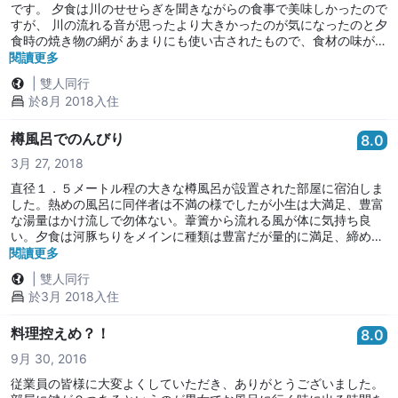
です。 夕食は川のせせらぎを聞きながらの食事で美味しかったので
すが、 川の流れる音が思ったより大きかったのが気になったのと夕
食時の焼き物の網が あまりにも使い古されたもので、食材の味が落
ちてしまうのでは…。 そこが少し残念でした。
閱讀更多
|
雙人同行
於8月 2018入住
樽風呂でのんびり
8.0
3月 27, 2018
直径１．５メートル程の大きな樽風呂が設置された部屋に宿泊しま
した。熱めの風呂に同伴者は不満の様でしたが小生は大満足、豊富
な湯量はかけ流しで勿体ない。葦簀から流れる風が体に気持ち良
い。夕食は河豚ちりをメインに種類は豊富だが量的に満足、締めの
雑炊は美味。朝食もあっさりした味付けで美味しかった。
閱讀更多
|
雙人同行
於3月 2018入住
料理控えめ？！
8.0
9月 30, 2016
従業員の皆様に大変よくしていただき、ありがとうございました。