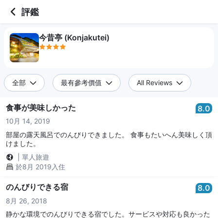
4 out of 5 stars
評鑑
今昔亭 (Konjakutei)
全部
最有參考價值
All Reviews
食事が美味しかった
8.0
10月 14, 2019
部屋の露天風呂でのんびりできました。 食事もたいへん美味しく頂
けました。
|
單人旅遊
於8月 2019入住
のんびりできる宿
8.0
8月 26, 2018
静かな環境でのんびりできる宿でした。サービスや対応も良かった