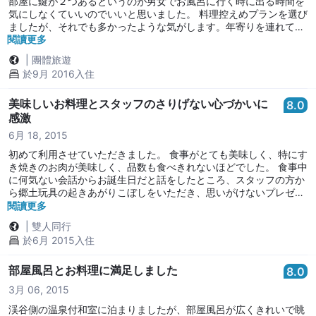
部屋に鍵が２つあるというのが男女でお風呂に行く時に出る時間を
気にしなくていいのでいいと思いました。 料理控えめプランを選び
ましたが、それでも多かったような気がします。年寄りを連れて行
ったので普通のプランだったら食べきれずに残してしまっていたと
閱讀更多
思います。このようなプランはありがたいです。 平日のせいかあま
|
團體旅遊
り混んでいなくてお風呂もお食事ものんびりと楽しめました。人が
於9月 2016入住
多かったら大浴場はちょっと混雑してしまうかもと思いました。 あ
と、寝る時にどの灯りをつけて寝ればちょうどいい暗さになるのか
ちょっと悩みました。
美味しいお料理とスタッフのさりげない心づかいに
8.0
感激
6月 18, 2015
初めて利用させていただきました。 食事がとても美味しく、特にす
き焼きのお肉が美味しく、品数も食べきれないほどでした。 食事中
に何気ない会話からお誕生日だと話をしたところ、スタッフの方か
ら郷土玩具の起きあがりこぼしをいただき、思いがけないプレゼン
トにほっこりと良い思い出になりました。 出来れば露天風呂があっ
閱讀更多
たら大満足ですね！
|
雙人同行
於6月 2015入住
部屋風呂とお料理に満足しました
8.0
3月 06, 2015
渓谷側の温泉付和室に泊まりましたが、部屋風呂が広くきれいで眺