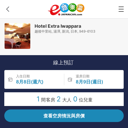
Hotel Extra Iwappara
越後中里站, 湯澤, 新潟, 日本, 949-6103
線上預訂
入住日期
退房日期
8月8日(週六)
8月9日(週日)
1
2
0
間客房
大人
位兒童
查看空房情況與房價