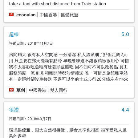
take a taxi with short distance from Train station
econalan
|
中國香港 | 團體旅遊
超棒
5.0
評鑑日期：2018年11月7日
房間夠大 很有私人空間感 十分清潔 私人溫泉細了點但足夠2人
用 只是要在露天洗澡有點冷 早晚餐味道不錯很精緻很用心 可惜
我不太喜歡吃魚唯有硬著頭皮照吃 因不知可不可以改餐點 員工
服務態度一流 到步和離開時都熱情接送 唯一可惜是旅館離車站
有一定距離卻沒車接送 不過可以坐的士或步行20分鐘左右也ok
草刈
|
中國香港 | 雙人同行
很讚
4.4
評鑑日期：2018年9月7日
環境很優雅，跟大自然很接近，膳食水準也很高 很享受私人風
呂的過程