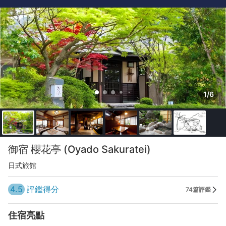
1/6
御宿 櫻花亭 (Oyado Sakuratei)
日式旅館
4.5
評鑑得分
74篇評鑑
住宿亮點