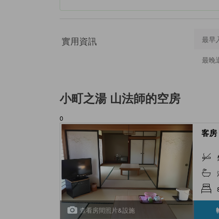
實用資訊
最早
最晚
小町之湯 山法師
的空房
0
客房 
查看房間照片&設施