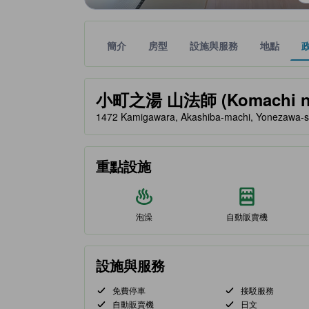
簡介
房型
設施與服務
地點
黃金星等由本站合作夥伴提供，可作為您判斷舒適度
tooltip
小町之湯 山法師 (Komachi no
1472 Kamigawara, Akashiba-machi, Yonezawa
重點設施
泡澡
自動販賣機
設施與服務
免費停車
接駁服務
自動販賣機
日文