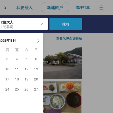
我要登入
新建帳戶
管理訂單
¥
2位大人
搜尋
1間客房
房日期。使用Enter鍵選擇日期後，將選擇入住日期。重複相同方法以選
查看米澤全部住宿
2026年9月
四
五
六
日
3
4
5
6
10
11
12
13
17
18
19
20
24
25
26
27