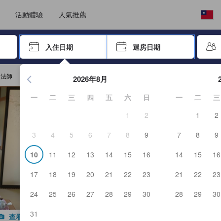
選擇語言
選擇您的幣別
活動體驗
人氣推薦
按「Enter」來選擇
入住日期
退房日期
按Enter鍵開始在日期選擇器中查看。使用方向鍵瀏覽入住和退
山法師
2026年8月
一
二
三
四
五
六
日
一
二
三
1
2
1
2
3
4
5
6
7
8
9
7
8
9
10
11
12
13
14
15
16
14
15
16
17
18
19
20
21
22
23
21
22
23
24
25
26
27
28
29
30
28
29
30
31
查看所有照片