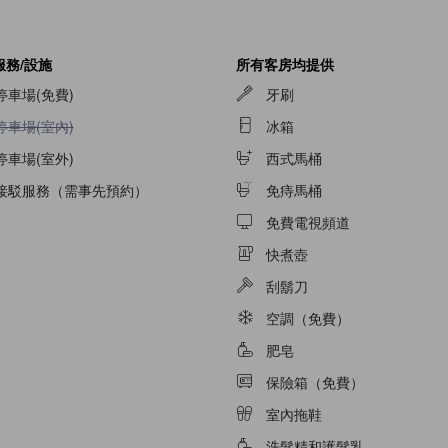
服務/設施
所有客房均提供
停車場(免費)
牙刷
不提供停車場(室內)
停車場(室內)
冰箱
停車場(室外)
西式馬桶
接駁服務（需事先預約）
免痔馬桶
免費電視頻道
快煮壺
刮鬍刀
空調（免費）
肥皂
保險箱（免費）
室內拖鞋
洗髮精和護髮乳