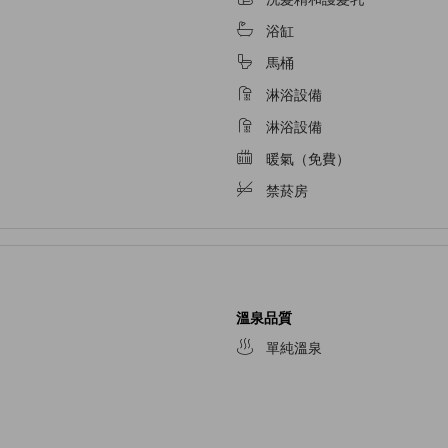
浴缸
馬桶
淋浴設備
淋浴設備
暖氣（免費）
禁菸房
溫泉品質
單純溫泉