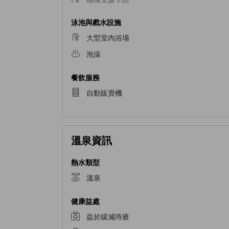
泳池與戲水設施
大型室內浴場
泡澡
餐飲服務
自動販賣機
溫泉資訊
熱水類型
溫泉
健康益處
益於緩減痔瘡