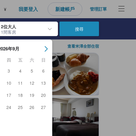
我要登入
新建帳戶
管理訂單
¥
2位大人
搜尋
1間客房
房日期。使用Enter鍵選擇日期後，將選擇入住日期。重複相同方法以選
查看米澤全部住宿
2026年9月
四
五
六
日
3
4
5
6
10
11
12
13
17
18
19
20
24
25
26
27