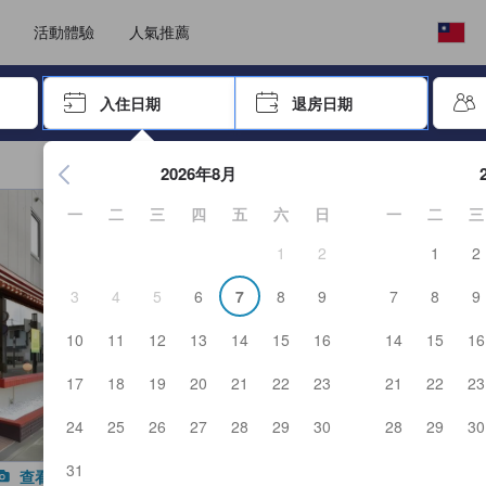
選擇語言
選擇您的幣別
活動體驗
人氣推薦
按「Enter」來選擇
入住日期
退房日期
按Enter鍵開始在日期選擇器中查看。使用方向鍵瀏覽入住和退
2026年8月
一
二
三
四
五
六
日
一
二
三
1
2
1
2
3
4
5
6
7
8
9
7
8
9
10
11
12
13
14
15
16
14
15
16
17
18
19
20
21
22
23
21
22
23
24
25
26
27
28
29
30
28
29
30
31
查看所有照片