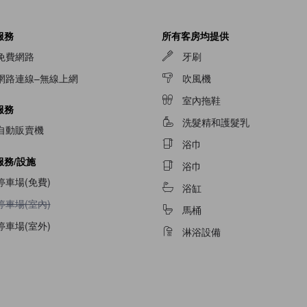
服務
所有客房均提供
免費網路
牙刷
網路連線–無線上網
吹風機
室內拖鞋
服務
洗髮精和護髮乳
自動販賣機
浴巾
服務/設施
浴巾
停車場(免費)
浴缸
不提供停車場(室內)
停車場(室內)
馬桶
停車場(室外)
淋浴設備