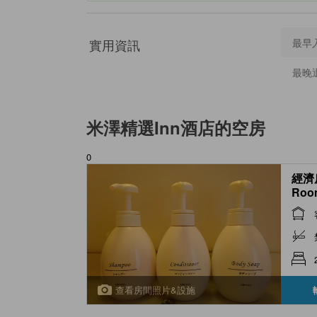
實用資訊
最早
最晚
米澤精選Inn酒店
的空房
0
經濟房
Roo
查看房間照片&設施