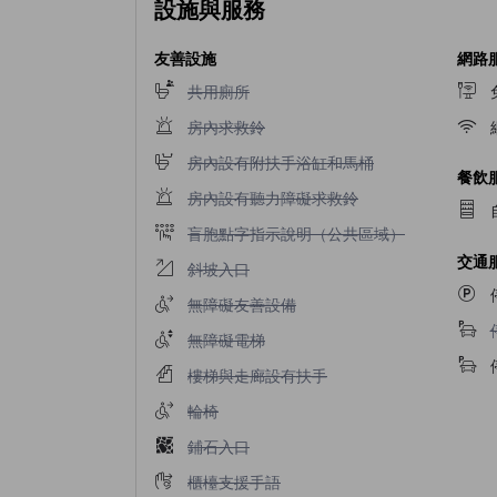
設施與服務
友善設施
網路
不提供共用廁所
共用廁所
不提供房內求救鈴
房內求救鈴
不提供房內設有附扶手浴缸和馬桶
房內設有附扶手浴缸和馬桶
餐飲
不提供房內設有聽力障礙求救鈴
房內設有聽力障礙求救鈴
不提供盲胞點字指示說明（公共區域）
盲胞點字指示說明（公共區域）
交通
不提供斜坡入口
斜坡入口
不提供無障礙友善設備
無障礙友善設備
不提供無障礙電梯
無障礙電梯
不提供樓梯與走廊設有扶手
樓梯與走廊設有扶手
不提供輪椅
輪椅
不提供鋪石入口
鋪石入口
不提供櫃檯支援手語
櫃檯支援手語