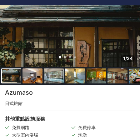
1/24
Azumaso
日式旅館
其他重點設施服務
免費網路
免費停車
大型室內浴場
泡澡