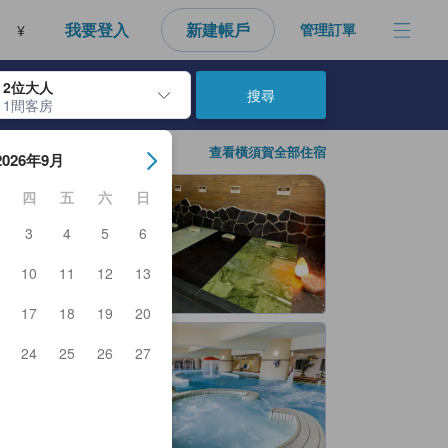
我要登入
新建帳戶
管理訂單
¥
2位大人
搜尋
1間客房
房日期。使用Enter鍵選擇日期後，將選擇入住日期。重複相同方法以選
查看橫須賀全部住宿
2026年9月
四
五
六
日
3
4
5
6
10
11
12
13
17
18
19
20
24
25
26
27