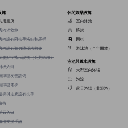
設施
休閒娛樂設施
共用廁所
室內泳池
不提供房內求救鈴
房內求救鈴
將旗
不提供房內設有附扶手浴缸和馬桶
房內設有附扶手浴缸和馬桶
圍棋
不提供房內設有聽力障礙求救鈴
房內設有聽力障礙求救鈴
游泳池（全年開放）
不提供盲胞點字指示說明（公共區域）
盲胞點字指示說明（公共區域）
泳池與戲水設施
不提供斜坡入口
斜坡入口
大型室內浴場
不提供無障礙友善設備
無障礙友善設備
泡澡
不提供無障礙電梯
無障礙電梯
露天浴場（非混浴）
不提供樓梯與走廊設有扶手
樓梯與走廊設有扶手
不提供輪椅
輪椅
不提供鋪石入口
鋪石入口
不提供櫃檯支援手語
櫃檯支援手語