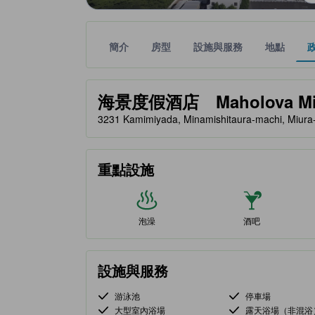
簡介
房型
設施與服務
地點
黃金星等由本站合作夥伴提供，可作為您判斷舒適度
tooltip
海景度假酒店 Maholova Mind
3231 Kamimiyada, Minamishitaura-machi, Miu
重點設施
泡澡
酒吧
設施與服務
游泳池
停車場
大型室內浴場
露天浴場（非混浴