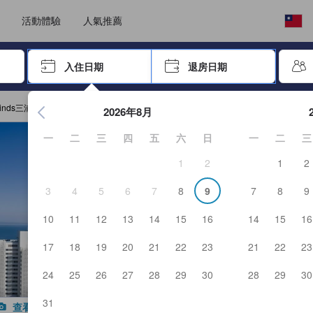
選擇語言
選擇您的幣別
活動體驗
人氣推薦
按「Enter」來選擇
入住日期
退房日期
按Enter鍵開始在日期選擇器中查看。使用方向鍵瀏覽入住和退
inds三浦
2026年8月
一
二
三
四
五
六
日
一
二
三
1
2
1
2
3
4
5
6
7
8
9
7
8
9
10
11
12
13
14
15
16
14
15
16
17
18
19
20
21
22
23
21
22
23
24
25
26
27
28
29
30
28
29
30
31
查看所有照片