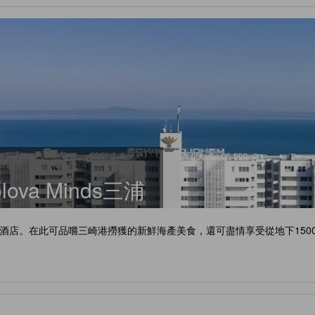
va Minds三浦
酒店。在此可品嚐三崎港撈獲的新鮮海產美食，還可盡情享受從地下150