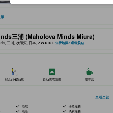
政策
、設施與服務項目的參考指標
s三浦 (Maholova Minds Miura)
ra-shi, 三浦, 橫須賀, 日本, 238-0101
- 查看地圖&週邊景點
紀念品/禮品店
自助洗衣設備
咖啡店
查看全部
酒吧
接駁服務
）
泡澡
洗衣服務