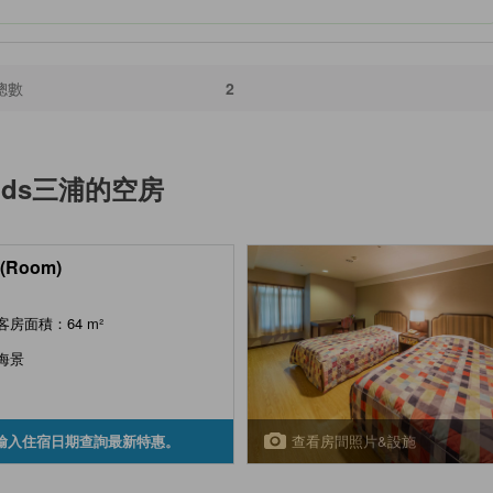
總數
2
nds三浦
的空房
(Room)
客房面積：64 m²
海景
查看房間照片&設施
輸入住宿日期查詢最新特惠。