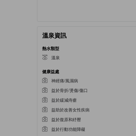
溫泉資訊
熱水類型
溫泉
健康益處
神經痛/風濕病
益於骨折/燙傷/傷口
益於緩減痔瘡
益助於改善女性疾病
益於復原和紓壓
益於行動功能障礙