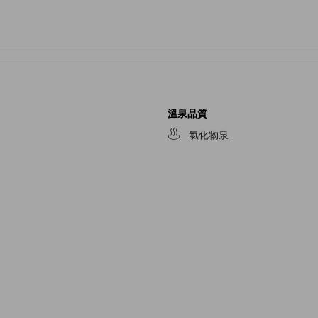
溫泉品質
氯化物泉