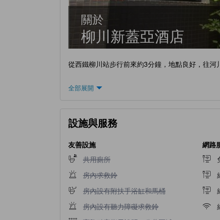
關於
柳川新蓋亞酒店
從西鐵柳川站步行前來約3分鐘，地點良好，往河
全部展開
設施與服務
友善設施
網路
不提供共用廁所
共用廁所
不提供房內求救鈴
房內求救鈴
不提供房內設有附扶手浴缸和馬桶
房內設有附扶手浴缸和馬桶
不提供房內設有聽力障礙求救鈴
房內設有聽力障礙求救鈴