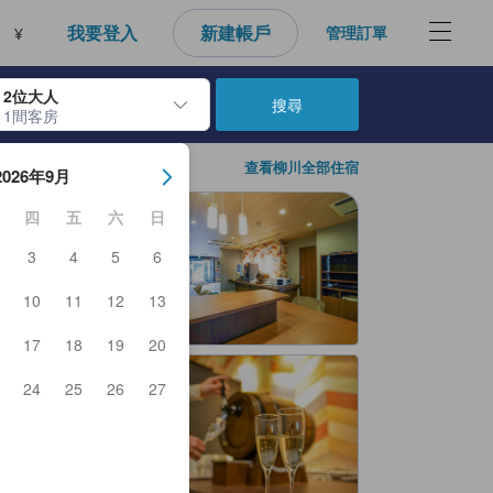
我要登入
新建帳戶
管理訂單
¥
2位大人
搜尋
1間客房
房日期。使用Enter鍵選擇日期後，將選擇入住日期。重複相同方法以選
查看柳川全部住宿
2026年9月
四
五
六
日
3
4
5
6
10
11
12
13
17
18
19
20
24
25
26
27