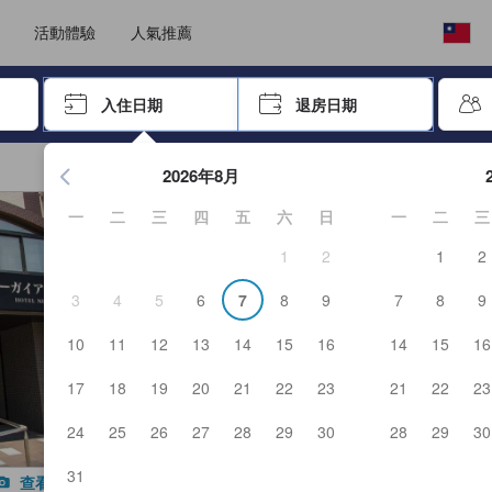
選擇語言
選擇您的幣別
活動體驗
人氣推薦
按「Enter」來選擇
入住日期
退房日期
按Enter鍵開始在日期選擇器中查看。使用方向鍵瀏覽入住和退
2026年8月
一
二
三
四
五
六
日
一
二
三
1
2
1
2
3
4
5
6
7
8
9
7
8
9
10
11
12
13
14
15
16
14
15
16
17
18
19
20
21
22
23
21
22
23
24
25
26
27
28
29
30
28
29
30
31
查看所有照片