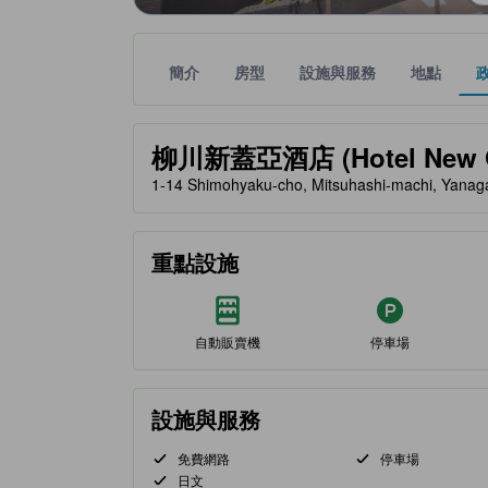
簡介
房型
設施與服務
地點
黃金星等由本站合作夥伴提供，可作為您判斷舒適度
tooltip
柳川新蓋亞酒店 (Hotel New G
1-14 Shimohyaku-cho, Mitsuhashi-machi, Y
重點設施
自動販賣機
停車場
設施與服務
免費網路
停車場
日文