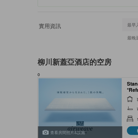
實用資訊
最早
最晚
柳川新蓋亞酒店
的空房
0
Stan
*Ref
ciga
查看房間照片&設施