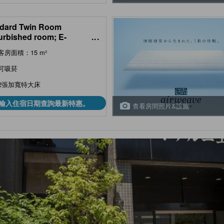
dard Twin Room
urbished room; E-
...
rettes allowed
客房面積：15 m²
可吸菸
2張加寬特大床
輸入住宿日期查詢最新特惠。
查看房間照片&設施