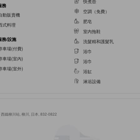
快煮壺
服務
空調（免費）
自動販賣機
肥皂
西式料理
室內拖鞋
服務/設施
洗髮精和護髮乳
停車場(付費)
浴巾
停車場(室內)
浴巾
停車場(室外)
浴缸
淋浴設備
-shi, 西鐵柳川站, 柳川, 日本, 832-0822