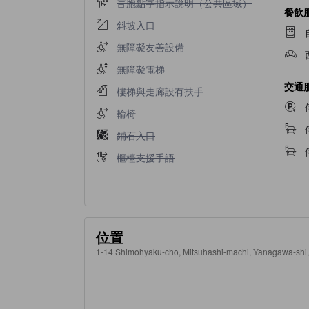
不提供盲胞點字指示說明（公共區域）
盲胞點字指示說明（公共區域）
餐飲
不提供斜坡入口
斜坡入口
不提供無障礙友善設備
無障礙友善設備
不提供無障礙電梯
無障礙電梯
交通
不提供樓梯與走廊設有扶手
樓梯與走廊設有扶手
不提供輪椅
輪椅
不提供鋪石入口
鋪石入口
不提供櫃檯支援手語
櫃檯支援手語
位置
1-14 Shimohyaku-cho, Mitsuhashi-machi, Yanagawa