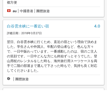
都方便
au
|
中國香港 | 團體旅遊
白谷雲水峡に一番近い宿
4.0
評鑑日期：2018年3月27日
翌日、白谷雲水峡に行くため、直近の宿という理由で決めま
した。学生さんや外国人、年配の登山者など、色んな方々
で、一日中賑わっています。一番感動したのは、宿のご主人
の笑顔です。一日中どんな方にも終始ずっとそうでした。登
山用杖のレンタルをした時も、海外旅行用スーツケースを両
手で二階の部屋まで運んで下さった時もで、気持ち良く対応
してくださいました。
|
團體旅遊
食事が最高！
5.0
評鑑日期：2017年11月11日