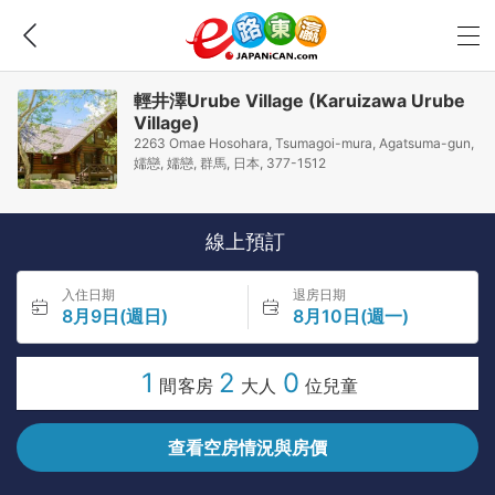
輕井澤Urube Village (Karuizawa Urube
Village)
2263 Omae Hosohara, Tsumagoi-mura, Agatsuma-gun,
嬬戀, 嬬戀, 群馬, 日本, 377-1512
線上預訂
入住日期
退房日期
8月9日(週日)
8月10日(週一)
1
2
0
間客房
大人
位兒童
查看空房情況與房價