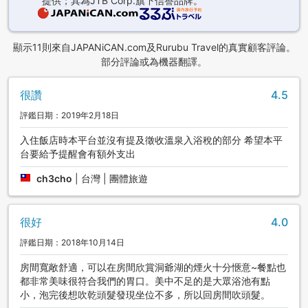
提供；其為JTB Corp.旗下信譽品牌。
顯示11則來自JAPANiCAN.com及Rurubu Travel的真實顧客評論。
部分評論或為機器翻譯。
很讚
4.5
評鑑日期：2019年2月18日
入住飯店時本平台並沒有提及徵收溫泉入浴稅的部分 希望本平
台要給予提醒會有額外支出
ch3cho
|
台灣 | 團體旅遊
很好
4.0
評鑑日期：2018年10月14日
房間寬敞舒適，可以在房間欣賞洞爺湖的煙火十分愜意~餐點也
都非常美味很符合我們的胃口。美中不足的是大眾浴池有點
小，泡完後想吹乾頭髮發現坐位不多，所以回房間吹頭髮。