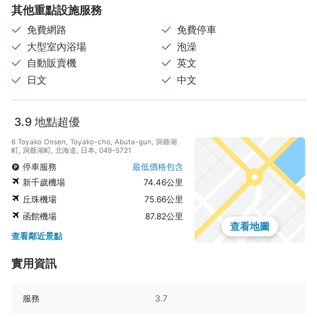
其他重點設施服務
免費網路
免費停車
大型室內浴場
泡澡
自動販賣機
英文
日文
中文
3.9
地點超優
6 Toyako Onsen, Toyako-cho, Abuta-gun, 洞爺湖
町, 洞爺湖町, 北海道, 日本, 049-5721
停車服務
最低價格包含
新千歲機場
74.46公里
丘珠機場
75.66公里
函館機場
87.82公里
查看地圖
查看鄰近景點
實用資訊
服務
3.7