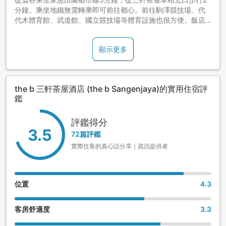
分鐘。乘坐地鐵無需轉乘即可前往都心。前往駒澤競技場、代
代木體育館、武道館、國立競技場等體育設施也很方便。飯店1
樓有便利店，周圍是商店街，入住這裡非常方便。
顯示更多
the b 三軒茶屋酒店 (the b Sangenjaya)的實用住宿評
鑑
評鑑得分
3.5
72篇評鑑
實際住客的真心話分享｜資訊提供者
位置
4.3
客房舒適度
3.3