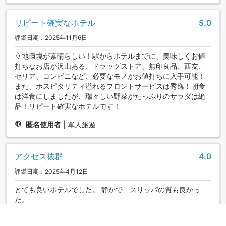
リピート確実なホテル
5.0
評鑑日期：2025年11月6日
立地環境が素晴らしい！駅からホテルまでに、美味しくお値
打ちなお店が沢山ある、ドラッグストア、無印良品、西友、
セリア、コンビニなど、必要なモノがお値打ちに入手可能！
また、ホスピタリティ溢れるフロントサービスは秀逸！朝食
は洋食にしましたが、瑞々しい野菜がたっぷりのサラダは絶
品！リピート確実なホテルです！
匿名使用者
|
單人旅遊
アクセス抜群
4.0
評鑑日期：2025年4月12日
とても良いホテルでした。 静かで スリッパの質も良かっ
た。
|
單人旅遊