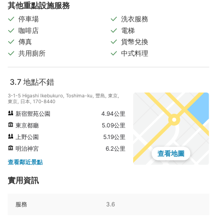
其他重點設施服務
停車場
洗衣服務
咖啡店
電梯
傳真
貨幣兌換
共用廁所
中式料理
3.7
地點不錯
3-1-5 Higashi Ikebukuro, Toshima-ku, 豐島, 東京,
東京, 日本, 170-8440
新宿禦苑公園
4.94公里
東京都廳
5.09公里
上野公園
5.19公里
明治神宮
6.2公里
查看地圖
查看鄰近景點
實用資訊
服務
3.6