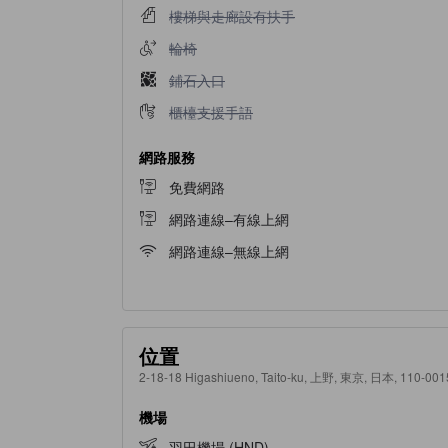
不提供樓梯與走廊設有扶手
樓梯與走廊設有扶手
不提供輪椅
輪椅
不提供鋪石入口
鋪石入口
不提供櫃檯支援手語
櫃檯支援手語
網路服務
免費網路
網路連線–有線上網
網路連線–無線上網
位置
2-18-18 Higashiueno, Taito-ku, 上野, 東京, 日本, 110-001
機場
羽田機場 (HND)