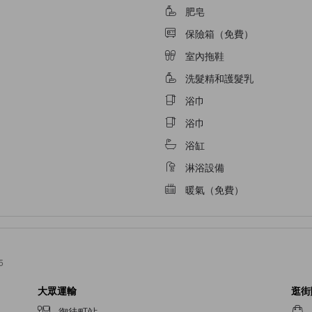
肥皂
保險箱（免費）
室內拖鞋
洗髮精和護髮乳
浴巾
浴巾
浴缸
淋浴設備
暖氣（免費）
5
大眾運輸
逛街
御徒町站