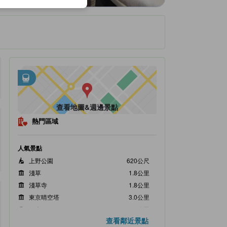
週邊大眾運輸
tooltip
•
距御徒町站約0.4公里
•
距Ueno Subway Station約0.41公里
查看地圖&週邊景點
熱門區域
人氣景點
上野公園
620公尺
淺草
1.8公里
淺草寺
1.8公里
東京晴空塔
3.0公里
銀座
4.4公里
查看鄰近景點
距離最近的景點