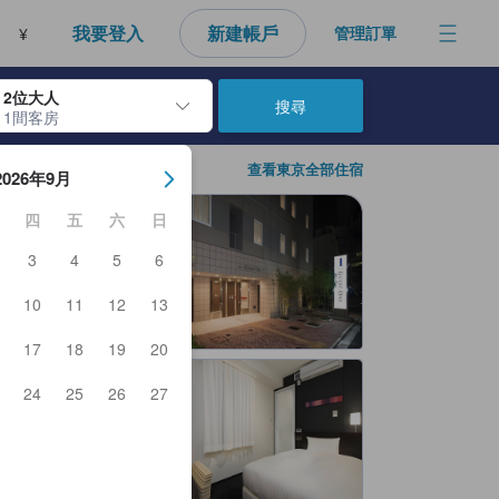
我要登入
新建帳戶
管理訂單
¥
2位大人
搜尋
1間客房
房日期。使用Enter鍵選擇日期後，將選擇入住日期。重複相同方法以選
查看東京全部住宿
2026年9月
四
五
六
日
3
4
5
6
10
11
12
13
17
18
19
20
24
25
26
27