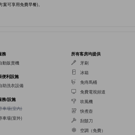
宿方案可享用免費早餐)。
服務
所有客房均提供
自動販賣機
牙刷
冰箱
與便利設施
免痔馬桶
自助洗衣設備
免費電視頻道
服務/設施
吹風機
不提供停車場(室內)
停車場(室內)
快煮壺
停車場(室外)
刮鬍刀
空調（免費）