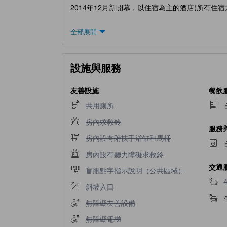
2014年12月新開幕，以住宿為主的酒店(所有住
全部展開
設施與服務
友善設施
餐飲
不提供共用廁所
共用廁所
不提供房內求救鈴
房內求救鈴
服務
不提供房內設有附扶手浴缸和馬桶
房內設有附扶手浴缸和馬桶
不提供房內設有聽力障礙求救鈴
房內設有聽力障礙求救鈴
交通
不提供盲胞點字指示說明（公共區域）
盲胞點字指示說明（公共區域）
不提供斜坡入口
斜坡入口
不提供無障礙友善設備
無障礙友善設備
不提供無障礙電梯
無障礙電梯