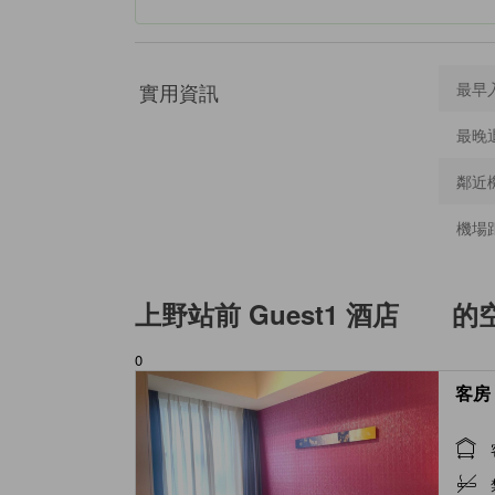
實用資訊
最早
最晚
鄰近
機場
上野站前 Guest1 酒店
的
0
客房 