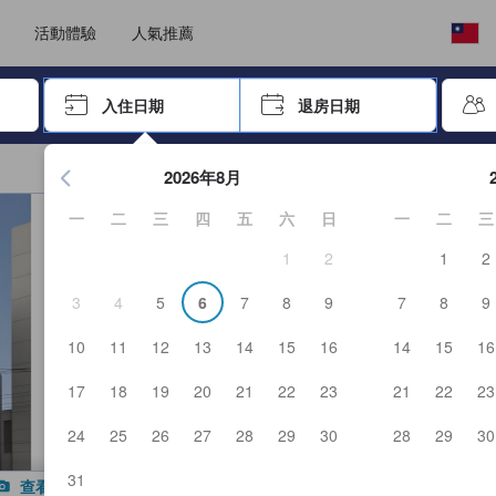
選擇語言
選擇您的幣別
活動體驗
人氣推薦
按「Enter」來選擇
入住日期
退房日期
按Enter鍵開始在日期選擇器中查看。使用方向鍵瀏覽入住和退
2026年8月
一
二
三
四
五
六
日
一
二
三
1
2
1
2
3
4
5
6
7
8
9
7
8
9
10
11
12
13
14
15
16
14
15
16
17
18
19
20
21
22
23
21
22
23
24
25
26
27
28
29
30
28
29
30
31
查看所有照片