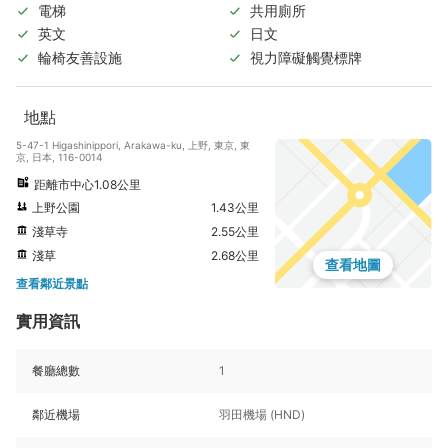
電梯
共用廁所
英文
日文
輪椅友善設施
視力障礙觸覺標牌
地點
5-47-1 Higashinippori, Arakawa-ku, 上野, 東京, 東
京, 日本, 116-0014
距離市中心1.08公里
上野公園
1.43公里
淺草寺
2.55公里
淺草
2.68公里
查看地圖
查看鄰近景點
實用資訊
餐廳總數
1
鄰近機場
羽田機場 (HND)