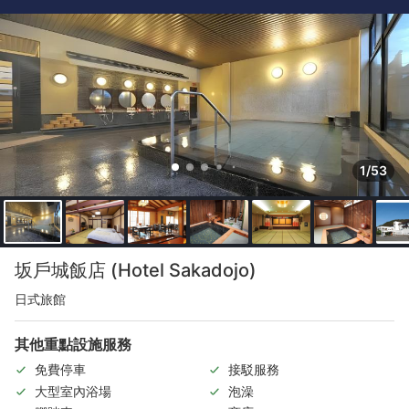
1/53
坂戶城飯店 (Hotel Sakadojo)
日式旅館
其他重點設施服務
免費停車
接駁服務
大型室內浴場
泡澡