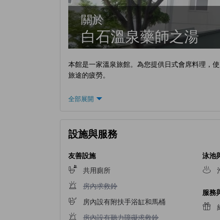
關於
白石溫泉藥師之湯
本館是一家溫泉旅館。為您提供日式會席料理，使
旅途的疲勞。
全部展開
設施與服務
友善設施
泳池
共用廁所
不提供房內求救鈴
房內求救鈴
服務
房內設有附扶手浴缸和馬桶
不提供房內設有聽力障礙求救鈴
房內設有聽力障礙求救鈴