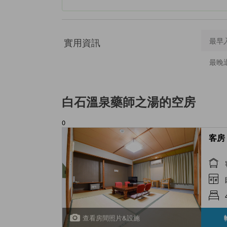
實用資訊
最早
最晚
白石溫泉藥師之湯
的空房
0
客房 
查看房間照片&設施