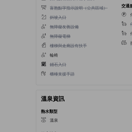
交通
不提供盲胞點字指示說明（公共區域）
盲胞點字指示說明（公共區域）
不提供斜坡入口
斜坡入口
不提供無障礙友善設備
無障礙友善設備
不提供無障礙電梯
無障礙電梯
不提供樓梯與走廊設有扶手
樓梯與走廊設有扶手
輪椅
不提供鋪石入口
鋪石入口
不提供櫃檯支援手語
櫃檯支援手語
溫泉資訊
熱水類型
溫泉