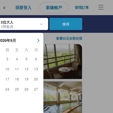
我要登入
新建帳戶
管理訂單
¥
2位大人
搜尋
1間客房
房日期。使用Enter鍵選擇日期後，將選擇入住日期。重複相同方法以選
查看白石全部住宿
2026年9月
四
五
六
日
3
4
5
6
10
11
12
13
17
18
19
20
24
25
26
27