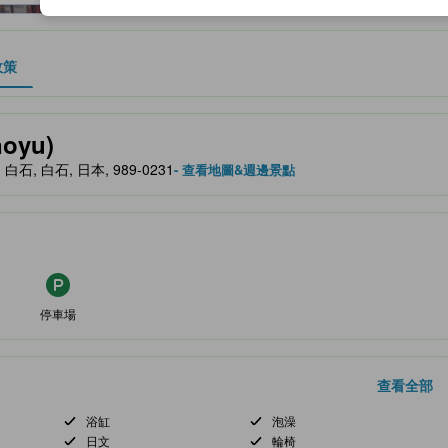
政策
、設施與服務項目的參考指標
oyu)
shi, 白石, 白石, 日本, 989-0231
- 查看地圖&週邊景點
停車場
查看全部
浴缸
泡澡
日文
輪椅