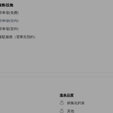
服務/設施
停車場(免費)
不提供停車場(室內)
停車場(室內)
停車場(室外)
接駁服務（需事先預約）
溫泉品質
鈉氯化鈣泉
其他