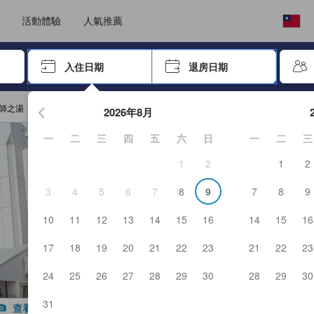
選擇語言
選擇您的幣別
活動體驗
人氣推薦
按「Enter」來選擇
入住日期
退房日期
按Enter鍵開始在日期選擇器中查看。使用方向鍵瀏覽入住和退
師之湯
2026年8月
一
二
三
四
五
六
日
一
二
三
1
2
1
2
3
4
5
6
7
8
9
7
8
9
10
11
12
13
14
15
16
14
15
16
17
18
19
20
21
22
23
21
22
23
24
25
26
27
28
29
30
28
29
30
31
查看所有照片