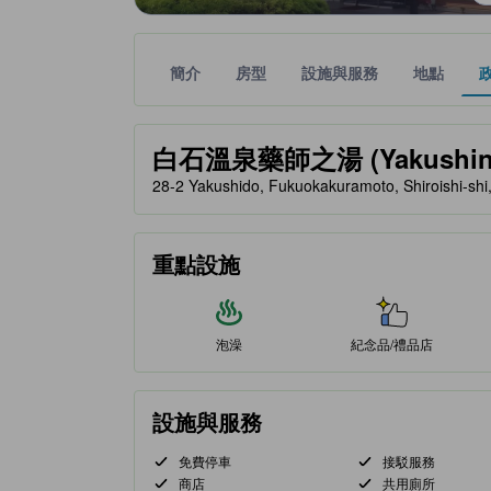
簡介
房型
設施與服務
地點
黃金星等由本站合作夥伴提供，可作為您判斷舒適度
tooltip
白石溫泉藥師之湯 (Yakushin
28-2 Yakushido, Fukuokakuramoto, Shiroishi-
重點設施
泡澡
紀念品/禮品店
設施與服務
免費停車
接駁服務
商店
共用廁所