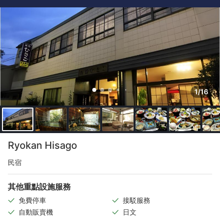
1/16
Ryokan Hisago
民宿
其他重點設施服務
免費停車
接駁服務
自動販賣機
日文