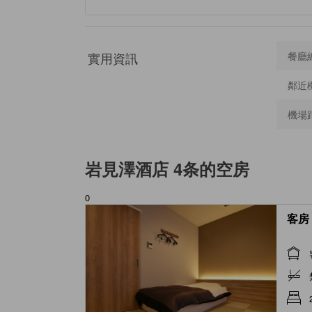
實用資訊
餐廳
鄰近
機場
岩見澤酒店 4条
的空房
0
客房 