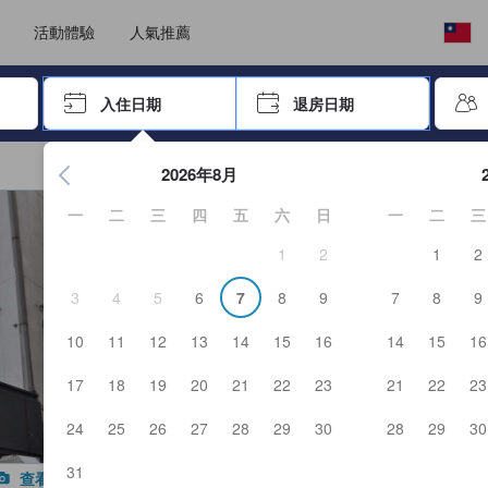
選擇語言
選擇您的幣別
活動體驗
人氣推薦
按「Enter」來選擇
入住日期
退房日期
按Enter鍵開始在日期選擇器中查看。使用方向鍵瀏覽入住和退
2026年8月
一
二
三
四
五
六
日
一
二
三
1
2
1
2
3
4
5
6
7
8
9
7
8
9
10
11
12
13
14
15
16
14
15
16
17
18
19
20
21
22
23
21
22
23
24
25
26
27
28
29
30
28
29
30
31
查看所有照片