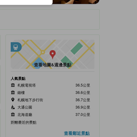
週邊大眾運輸
tooltip
•
距Iwamizawa約0.38公里
查看地圖&週邊景點
人氣景點
札幌電視塔
36.5公里
鐘樓
36.6公里
札幌地下步行街
36.7公里
大通公園
36.9公里
北海道廳
37.0公里
距離最近的景點
Iwaho
350公尺
查看鄰近景點
Iwamizawa Station
350公尺