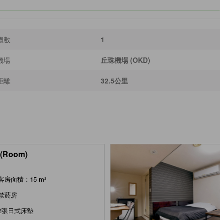
總數
1
機場
丘珠機場 (OKD)
距離
32.5公里
(Room)
客房面積：15 m²
禁菸房
2張日式床墊