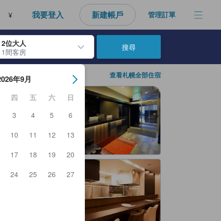
我要登入
新建帳戶
管理訂單
¥
2位大人
搜尋
1間客房
房日期。使用Enter鍵選擇日期後，將選擇入住日期。重複相同方法以選
查看札幌全部住宿
2026年9月
四
五
六
日
3
4
5
6
10
11
12
13
17
18
19
20
24
25
26
27