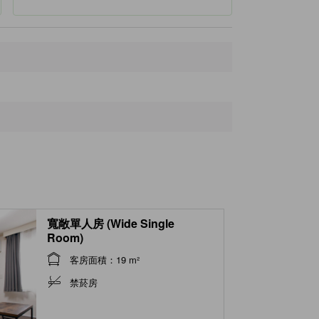
Iwamizawa City Tourist Association Information Center
350公尺
Ganshoji Temple Iwamizawa
350公尺
Iwamizawa
380公尺
寬敞單人房 (Wide Single
Room)
客房面積：19 m²
禁菸房