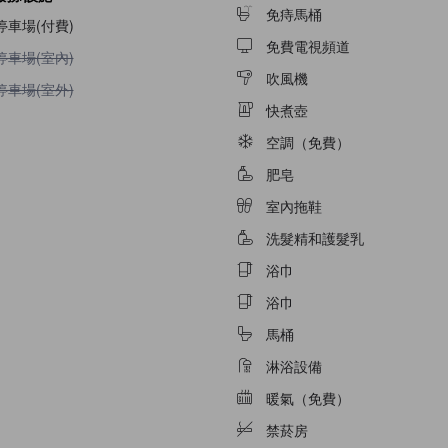
免痔馬桶
停車場(付費)
免費電視頻道
不提供停車場(室內)
停車場(室內)
吹風機
不提供停車場(室外)
停車場(室外)
快煮壺
空調（免費）
肥皂
室內拖鞋
洗髮精和護髮乳
浴巾
浴巾
馬桶
淋浴設備
暖氣（免費）
禁菸房