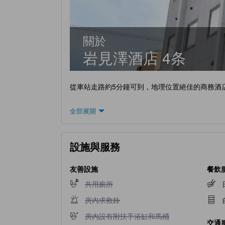
關於
岩見澤酒店 4条
從車站走路約5分鐘可到，地理位置絕佳的商務酒
全部展開
設施與服務
友善設施
餐飲
不提供共用廁所
共用廁所
不提供房內求救鈴
房內求救鈴
不提供房內設有附扶手浴缸和馬桶
房內設有附扶手浴缸和馬桶
交通