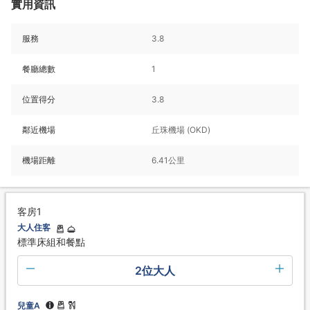
實用資訊
服務
3.8
餐廳總數
1
位置得分
3.8
鄰近機場
丘珠機場 (OKD)
機場距離
6.41公里
客房1
大人住客
標準床組和餐點
2位大人
兒童A