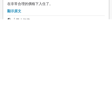
在非常合理的價格下入住了。
顯示原文
|
單人旅遊
早餐
4.0
評鑑日期：2021年3月29日
平常早餐都很好吃，但這次兩晚的米飯都太糊糊的，真是可惜
了。我喜歡較硬的米飯。
顯示原文
|
單人旅遊
顯示更多住客評鑑
查看房型