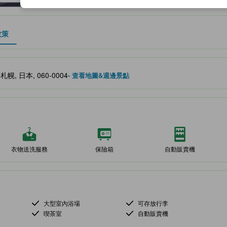
政策
、設施與服務項目的參考指標
札幌, 日本, 060-0004
- 查看地圖&週邊景點
衣物送洗服務
保險箱
自動販賣機
大型室內浴場
可存放行李
喫茶室
自動販賣機