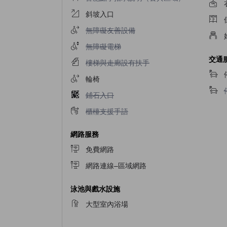
斜坡入口
不提供無障礙友善設備
無障礙友善設備
不提供無障礙電梯
無障礙電梯
交通
不提供樓梯與走廊設有扶手
樓梯與走廊設有扶手
輪椅
不提供鋪石入口
鋪石入口
不提供櫃檯支援手語
櫃檯支援手語
網路服務
免費網路
網路連線–區域網路
泳池與戲水設施
大型室內浴場