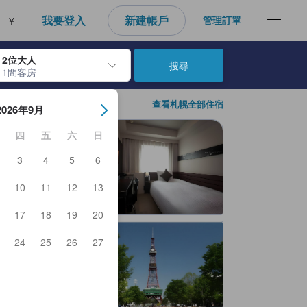
我要登入
新建帳戶
管理訂單
¥
2位大人
搜尋
1間客房
房日期。使用Enter鍵選擇日期後，將選擇入住日期。重複相同方法以選
查看札幌全部住宿
2026年9月
四
五
六
日
3
4
5
6
10
11
12
13
17
18
19
20
24
25
26
27