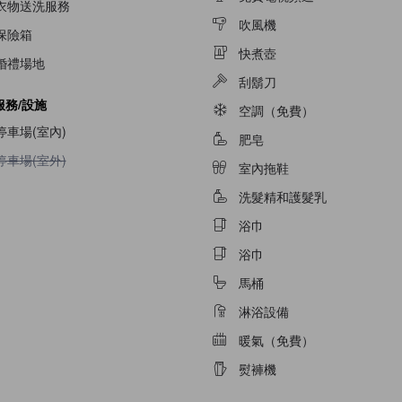
衣物送洗服務
吹風機
保險箱
快煮壺
婚禮場地
刮鬍刀
服務/設施
空調（免費）
停車場(室內)
肥皂
不提供停車場(室外)
停車場(室外)
室內拖鞋
洗髮精和護髮乳
浴巾
浴巾
馬桶
淋浴設備
暖氣（免費）
熨褲機