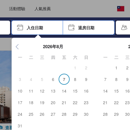
選擇語言
選擇您的幣別
活動體驗
人氣推薦
按「Enter」來選擇
入住日期
退房日期
按Enter鍵開始在日期選擇器中查看。使用方向鍵瀏覽入住和退
2026年8月
一
二
三
四
五
六
日
一
二
三
1
2
1
2
3
4
5
6
7
8
9
7
8
9
10
11
12
13
14
15
16
14
15
16
17
18
19
20
21
22
23
21
22
23
24
25
26
27
28
29
30
28
29
30
31
查看所有照片