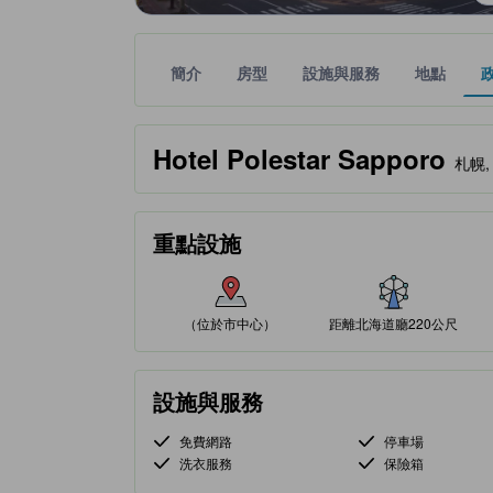
簡介
房型
設施與服務
地點
黃金星等由本站合作夥伴提供，可作為您判斷舒適度
tooltip
Hotel Polestar Sapporo
札幌, 
重點設施
（位於市中心）
距離北海道廳220公尺
設施與服務
免費網路
停車場
洗衣服務
保險箱