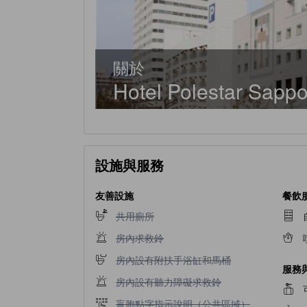
關於
Hotel Polestar Sapp
設施與服務
友善設施
餐飲
不提供共用廁所
共用廁所
不提供房內求救鈴
房內求救鈴
不提供房內設有附扶手浴缸和馬桶
房內設有附扶手浴缸和馬桶
服務
不提供房內設有聽力障礙求救鈴
房內設有聽力障礙求救鈴
不提供盲胞點字指示說明（公共區域）
盲胞點字指示說明（公共區域）