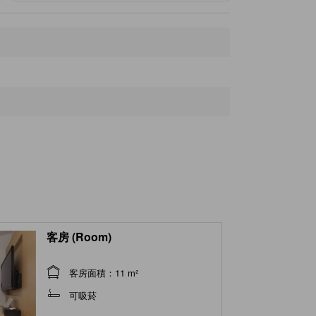
Tonan Hospital
80公尺
Katsura Golf Club
90公尺
KONAMI Sports club
100公尺
Karafuto Kankei Museum
190公尺
客房 (Room)
客房面積：11 m²
可吸菸