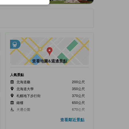
週邊大眾運輸
tooltip
•
距札幌站約0.51公里
•
距Sapporo Station約0.51公里
查看地圖&週邊景點
人氣景點
北海道廳
200公尺
北海道大學
350公尺
札幌地下步行街
370公尺
鐘樓
650公尺
大通公園
670公尺
距離最近的景點
查看鄰近景點
Big Shine 88
60公尺