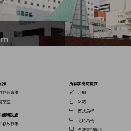
oro
服務
所有客房均提供
自動販賣機
牙刷
喫茶室
冰箱
西式馬桶
與便利設施
免痔馬桶
可存放行李
免費電視頻道