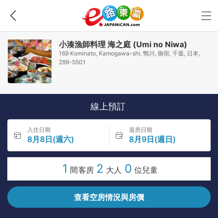
小湊漁師料理 海之庭 (Umi no Niwa)
169 Kominato, Kamogawa-shi, 鴨川, 御宿, 千葉, 日本,
299-5501
線上預訂
入住日期
退房日期
8月8日(週六)
8月9日(週日)
1
2
0
間客房
大人
位兒童
查看空房情況與房價