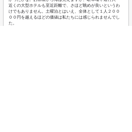
近くの大型ホテルも至近距離で、さほど眺めが良いというわ
けでもありません。土曜泊とはいえ、全体として１人２００
００円を越えるほどの価値は私たちには感じられませんでし
た。
|
團體旅遊
二回目の宿泊です
5.0
評鑑日期：2016年1月19日
相変わらず、綺麗に手入れされてます。親切で、ニコニコし
ている宿の方々。貸切露天風呂も無料で準備されてます。わ
かっていましたが、本当に凄いボリュームの夕食。しかも、
ひとつひとつが、美味しい。アワビ、伊勢海老、なめろう、
ぶりカマ、もうこれ以上の贅沢はありません。こんなに気取
らず、お風呂も食事も贅沢に満たされる時間を過ごすことが
出来ました。
|
雙人同行