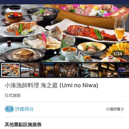
1/34
小湊漁師料理 海之庭 (Umi no Niwa)
日式旅館
4.4
評鑑得分
22篇評鑑
其他重點設施服務