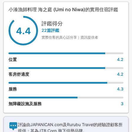
小湊漁師料理 海之庭 (Umi no Niwa)的實用住宿評鑑
評鑑得分
4.4
22篇評鑑
實際住客的真心話分享｜資訊提供者
位置
4.2
客房舒適度
4.2
服務
4.3
無障礙設施及服務
3
評論由JAPANiCAN.com及Rurubu Travel的經驗證顧客所
提供；其為JTB Corp.旗下信譽品牌。