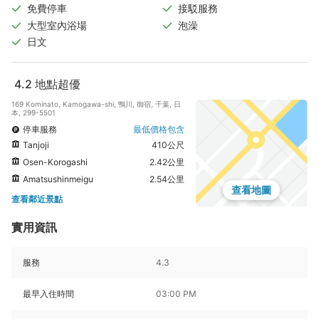
免費停車
接駁服務
大型室內浴場
泡澡
日文
4.2
地點超優
169 Kominato, Kamogawa-shi, 鴨川, 御宿, 千葉, 日
本, 299-5501
停車服務
最低價格包含
Tanjoji
410公尺
Osen-Korogashi
2.42公里
Amatsushinmeigu
2.54公里
查看地圖
查看鄰近景點
實用資訊
服務
4.3
最早入住時間
03:00 PM