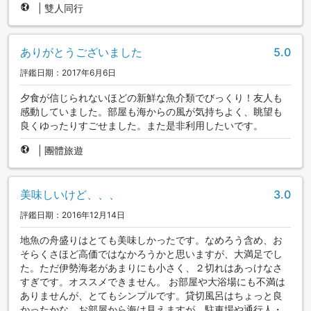
|
雙人同行
ありがとうございました
5.0
評鑑日期：2017年6月6日
夕食が信じられないほどの新鮮な魚介類でびっくり！友人も
感動していました。部屋も海からの風が気持ちよく、眺望も
良くゆったりすごせました。また是非利用したいです。
|
團體旅遊
美味しいけど、、、
3.0
評鑑日期：2016年12月14日
地魚の舟盛りはとても美味しかったです。なめろう含め、お
そらくさほど高価ではなかろうかと思いますが、大満足でし
た。ただ伊勢海老があまりにも小さく、２切れはあっけなさ
すぎです。オススメできません。 お部屋や大浴場にも不満は
ありませんが、とてもシンプルです。貸切風呂はちょっと良
かったかな。お部屋から海は見えますが、駐車場や通行人・