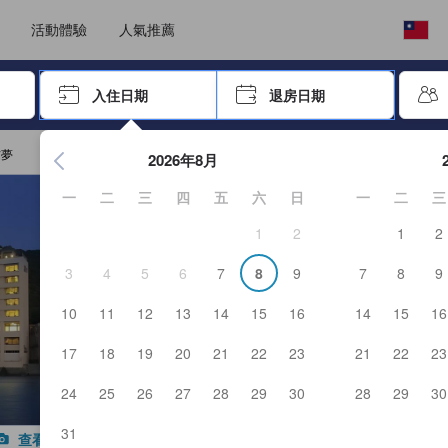
，我們堅持提供客觀公正的住宿評鑑，確保資訊的可靠性、可信度以及真實
選擇語言
選擇您的幣別
活動體驗
人氣推薦
按「Enter」來選擇
入住日期
退房日期
按Enter鍵開始在日期選擇器中查看。使用方向鍵瀏覽入住和退
吉夢
2026年8月
一
二
三
四
五
六
日
一
二
三
1
2
1
2
3
4
5
6
7
8
9
7
8
9
10
11
12
13
14
15
16
14
15
16
17
18
19
20
21
22
23
21
22
23
24
25
26
27
28
29
30
28
29
30
31
查看所有照片