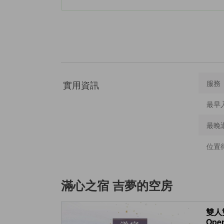
實用資訊
服務
最早
最晚
位置
滿心之宿 吉夢
的空房
雙人雙
Open