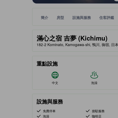
簡介
房型
設施與服務
住客評鑑
黃金星等由本站合作夥伴提供，可作為您判斷舒適度
tooltip
滿心之宿 吉夢 (Kichimu)
182-2 Kominato, Kamogawa-shi, 鴨川, 御宿, 日本
重點設施
中文
泡澡
設施與服務
免費停車
接駁服務
泡澡
咖啡店