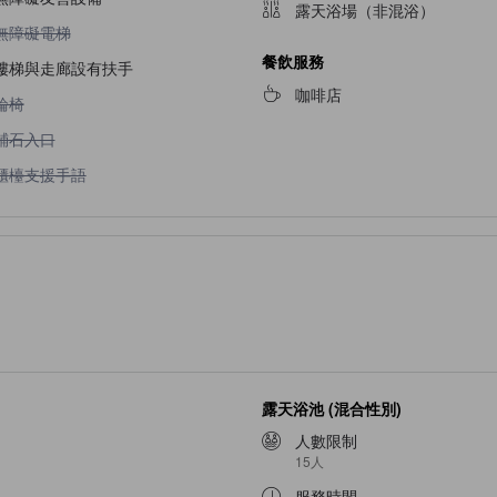
露天浴場（非混浴）
不提供無障礙電梯
無障礙電梯
餐飲服務
樓梯與走廊設有扶手
咖啡店
不提供輪椅
輪椅
不提供鋪石入口
鋪石入口
不提供櫃檯支援手語
櫃檯支援手語
露天浴池 (混合性別)
人數限制
15人
服務時間