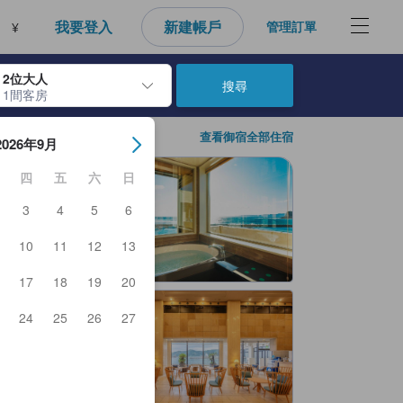
性，進而做為每個人的最佳訂房參考，幫助所有人能快速找到符合需求的住
我要登入
新建帳戶
管理訂單
¥
2位大人
搜尋
1間客房
房日期。使用Enter鍵選擇日期後，將選擇入住日期。重複相同方法以選
查看御宿全部住宿
2026年9月
四
五
六
日
3
4
5
6
10
11
12
13
17
18
19
20
24
25
26
27