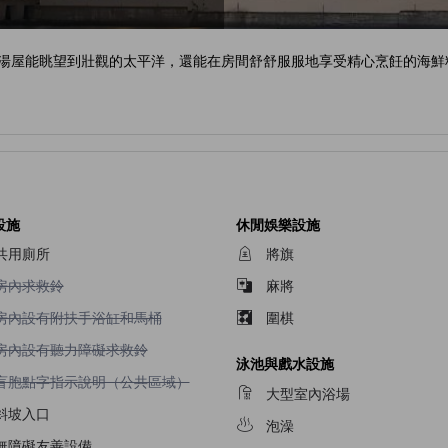
庭園湯屋能眺望到壯觀的太平洋，還能在房間舒舒服服地享受精心烹飪的海鮮
設施
休閒娛樂設施
共用廁所
將旗
不提供房內求救鈴
房內求救鈴
麻將
不提供房內設有附扶手浴缸和馬桶
房內設有附扶手浴缸和馬桶
圍棋
不提供房內設有聽力障礙求救鈴
房內設有聽力障礙求救鈴
泳池與戲水設施
不提供盲胞點字指示說明（公共區域）
盲胞點字指示說明（公共區域）
大型室內浴場
斜坡入口
泡澡
無障礙友善設備