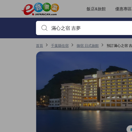
JAPANiCAN的每一篇住宿評鑑都是由真實住客在退房後才遞交上傳
tooltip
看這間
服務得分4.2分（滿分5），且在御宿表現高分
位置得分4.1分（滿分5），且在御宿表現高分
客房舒適度得分4分（滿分5），且在御宿表現高分
無障礙設施及服務得分1分（滿分5），且在御宿表現高分
已更改評鑑頁面 1
已更改評鑑頁面 1
飯店&旅館
優惠專區
輸入住宿名稱或關鍵字查詢，使用上下鍵或Tab鍵移動，並
首頁
千葉縣住宿
御宿 日式旅館
預訂滿心之宿 