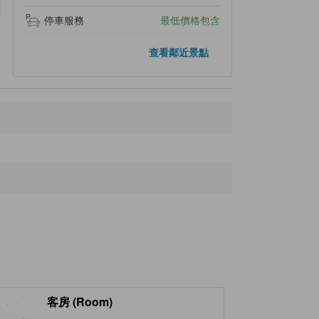
停車服務
最低價格包含
距離最近的景點
查看鄰近景點
Tanjoji
340公尺
Osen-Korogashi
2.5公里
Amatsushinmeigu
2.5公里
Awa-Amatsu Railway Station
3.9公里
Hotel Blueberry Hill Katsuura
4.1公里
客房 (Room)