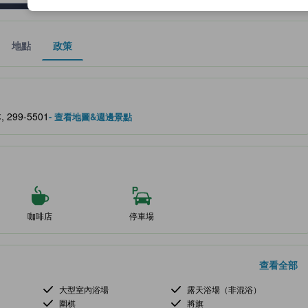
地點
政策
、設施與服務項目的參考指標
, 299-5501
- 查看地圖&週邊景點
咖啡店
停車場
查看全部
大型室內浴場
露天浴場（非混浴）
圍棋
將旗