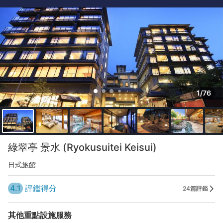
1/76
綠翠亭 景水 (Ryokusuitei Keisui)
日式旅館
4.1
評鑑得分
24篇評鑑
其他重點設施服務