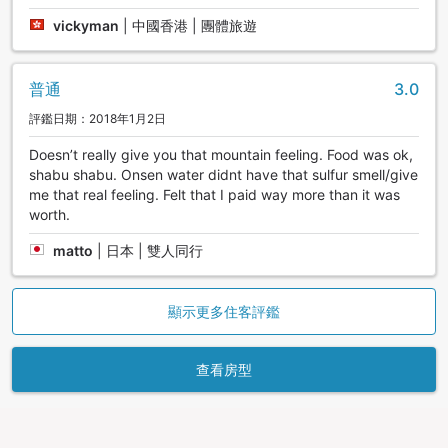
vickyman
|
中國香港 | 團體旅遊
普通
3.0
評鑑日期：2018年1月2日
Doesn’t really give you that mountain feeling. Food was ok,
shabu shabu. Onsen water didnt have that sulfur smell/give
me that real feeling. Felt that I paid way more than it was
worth.
matto
|
日本 | 雙人同行
顯示更多住客評鑑
查看房型