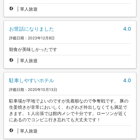
|
單人旅遊
お世話になりました
4.0
評鑑日期：2023年12月8日
朝食が美味しかったです
|
單人旅遊
駐車しやすいホテル
4.0
評鑑日期：2020年10月13日
駐車場が平地でよいのですが先着順なので争奪戦です。 豚の
生姜焼きが非常においしく、わざわざ外出しなくても満足で
きます。１人出張では館内メシで十分です。ローソンが近く
にあるのでコンビニ行き忘れても大丈夫です！
|
單人旅遊