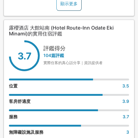
顯示更多
有95個免費平面停車位。
從酒店走路1分鐘，就有到大館能代機場的利木津巴士停靠站。
露櫻酒店 大館站南 (Hotel Route-Inn Odate Eki
Minami)的實用住宿評鑑
評鑑得分
3.7
104篇評鑑
實際住客的真心話分享｜資訊提供者
位置
3.5
客房舒適度
3.9
服務
3.7
無障礙設施及服務
3