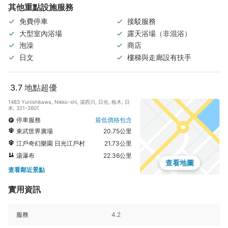
其他重點設施服務
免費停車
接駁服務
大型室內浴場
露天浴場（非混浴）
泡澡
商店
日文
樓梯與走廊設有扶手
3.7
地點超優
1483 Yunishikawa, Nikko-shi, 湯西川, 日光, 栃木, 日
本, 321-2601
停車服務
最低價格包含
東武世界廣場
20.75公里
江戶奇幻樂園 日光江戶村
21.73公里
湯瀑布
22.36公里
查看地圖
查看鄰近景點
實用資訊
服務
4.2