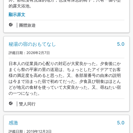
的露天浴池。
顯示原文
|
團體旅遊
秘湯の宿のおもてなし
5.0
評鑑日期：2026年2月7日
日本人の従業員の心配りの対応が大変良かった。夕食後にか
まくら祭の平家の里の送迎は、ちょっとしたアイデアでお客
様の満足度を高めると思った。又、各部屋番号の由来の説明
は今まで泊まった宿で初めてだった。夕食及び朝食はほとん
どが地元の食材を使っていて大変良かった。又、尋ねたい宿
の一つになった。
|
雙人同行
感激
5.0
評鑑日期：2019年12月3日