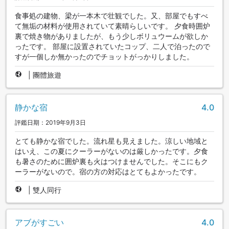
食事処の建物、梁が一本木で壮観でした。又、部屋でもすべ
て無垢の材料が使用されていて素晴らしいです。 夕食時囲炉
裏で焼き物がありましたが、もう少しボリュウームが欲しか
ったです。 部屋に設置されていたコップ、二人で泊ったので
すが一個しか無かったのでチョットがっかりしました。
|
團體旅遊
静かな宿
4.0
評鑑日期：2019年9月3日
とても静かな宿でした。流れ星も見えました。涼しい地域と
はいえ、この夏にクーラーがないのは厳しかったです。夕食
も暑さのために囲炉裏も火はつけませんでした。そこにもク
ーラーがないので。宿の方の対応はとてもよかったです。
|
雙人同行
アブがすごい
4.0