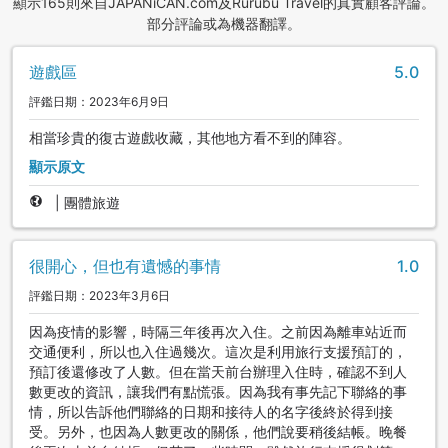
顯示165則來自JAPANiCAN.com及Rurubu Travel的真實顧客評論。
部分評論或為機器翻譯。
遊戲區
5.0
評鑑日期：2023年6月9日
相當珍貴的復古遊戲收藏，其他地方看不到的陣容。
顯示原文
|
團體旅遊
很開心，但也有遺憾的事情
1.0
評鑑日期：2023年3月6日
因為疫情的影響，時隔三年後再次入住。之前因為離車站近而
交通便利，所以也入住過幾次。這次是利用旅行支援預訂的，
預訂後還修改了人數。但在當天前台辦理入住時，確認不到人
數更改的資訊，讓我們有點慌張。因為我有事先記下聯絡的事
情，所以告訴他們聯絡的日期和接待人的名字後終於得到接
受。另外，也因為人數更改的關係，他們說要稍後結帳。晚餐