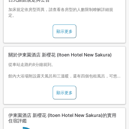
加床規定依房型而異，請查看各房型的人數限制瞭解詳細規
定。
顯示更多
關於伊東園酒店 新櫻花 (Itoen Hotel New Sakura)
從車站走路約8分鐘就到。
館內大浴場附設露天風呂和三溫暖，還有四個包租風呂，可悠
閒享受美肌溫泉泡湯樂趣。
顯示更多
晚餐為自助餐型式。可享用現做美味料理，酒精類飲料可無限
暢飲。
伊東園酒店 新櫻花 (Itoen Hotel New Sakura)的實用
住宿評鑑