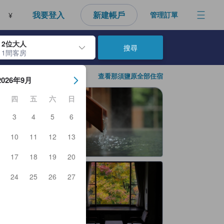
我要登入
新建帳戶
管理訂單
¥
2位大人
搜尋
1間客房
房日期。使用Enter鍵選擇日期後，將選擇入住日期。重複相同方法以選
查看那須鹽原全部住宿
2026年9月
四
五
六
日
3
4
5
6
10
11
12
13
17
18
19
20
24
25
26
27