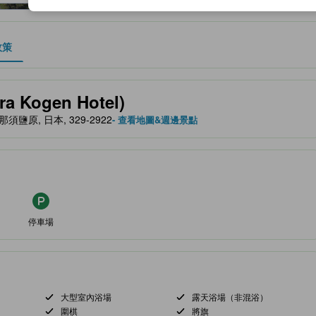
政策
、設施與服務項目的參考指標
 Kogen Hotel)
鹽原, 那須鹽原, 日本, 329-2922
- 查看地圖&週邊景點
停車場
大型室內浴場
露天浴場（非混浴）
圍棋
將旗