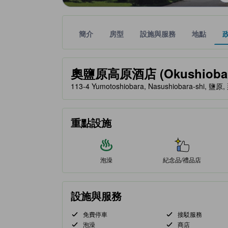
簡介
房型
設施與服務
地點
黃金星等由本站合作夥伴提供，可作為您判斷舒適度
tooltip
奧鹽原高原酒店 (Okushiobara
113-4 Yumotoshiobara, Nasushiobara-shi, 
重點設施
泡澡
紀念品/禮品店
設施與服務
免費停車
接駁服務
泡澡
商店