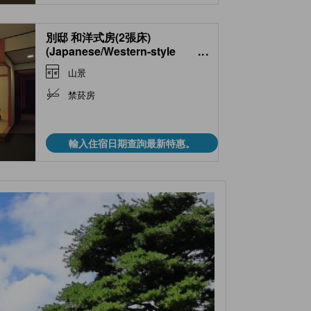
別邸 和洋式房(2張床)
(Japanese/Western-style
...
Room (2 Beds, Annex))
山景
禁菸房
輸入住宿日期查詢最新特惠。