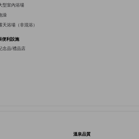
大型室內浴場
泡澡
露天浴場（非混浴）
與便利設施
紀念品/禮品店
溫泉品質