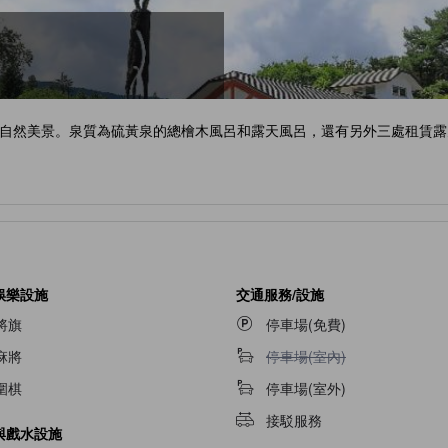
自然美景。泉質為硫黃泉的總檜木風呂和露天風呂，還有另外三處租賃露
娛樂設施
交通服務/設施
將旗
停車場(免費)
不提供停車場(室內)
麻將
停車場(室內)
圍棋
停車場(室外)
接駁服務
與戲水設施