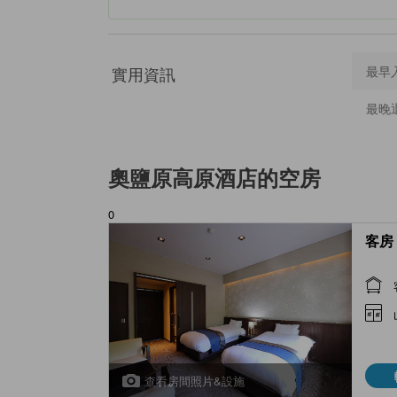
實用資訊
最早
最晚
奧鹽原高原酒店
的空房
0
客房 
查看房間照片&設施