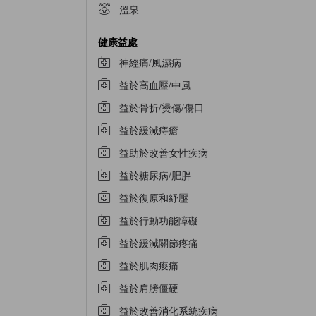
溫泉
健康益處
神經痛/風濕病
益於高血壓/中風
益於骨折/燙傷/傷口
益於緩減痔瘡
益助於改善女性疾病
益於糖尿病/肥胖
益於復原和紓壓
益於行動功能障礙
益於緩減關節疼痛
益於肌肉痠痛
益於肩膀僵硬
益於改善消化系統疾病