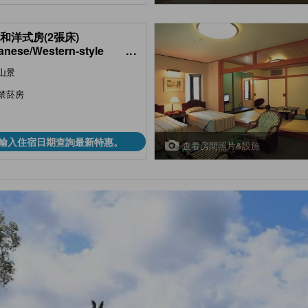
 和洋式房(2張床)
anese/Western-style
...
 (2 Beds, Annex))
山景
禁菸房
輸入住宿日期查詢最新特惠。
查看房間照片&設施