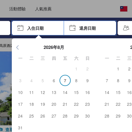
選擇語言
選擇您的幣別
活動體驗
人氣推薦
按「Enter」來選擇
入住日期
退房日期
按Enter鍵開始在日期選擇器中查看。使用方向鍵瀏覽入住和退
高原酒店
2026年8月
一
二
三
四
五
六
日
一
二
三
1
2
1
2
3
4
5
6
7
8
9
7
8
9
10
11
12
13
14
15
16
14
15
16
17
18
19
20
21
22
23
21
22
23
24
25
26
27
28
29
30
28
29
30
31
查看所有照片