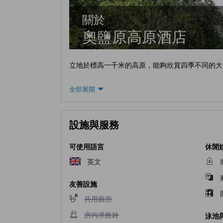
關於
奧鹽原高原酒店
立地於標高一千米的高原，能夠欣賞四季不同的大
全部展開
設施與服務
可使用語言
休閒
英文
友善設施
不提供共用廁所
共用廁所
不提供房內求救鈴
房內求救鈴
泳池