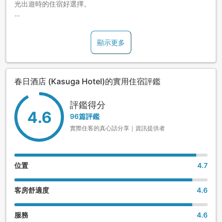
光出遊時的住宿好選擇。
附露天風呂客房非常受到好評。
顯示更多
除了可於附設露天風呂的大浴場盡情享受泡湯樂趣外，還可品
嚐當旬食材美味會席料理。
春日酒店 (Kasuga Hotel)的實用住宿評鑑
評鑑得分
4.6
96篇評鑑
實際住客的真心話分享｜資訊提供者
位置
4.7
客房舒適度
4.6
服務
4.6