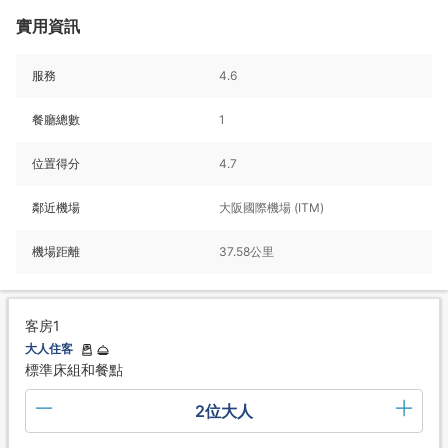
實用資訊
服務
4.6
餐廳總數
1
位置得分
4.7
鄰近機場
大阪國際機場 (ITM)
機場距離
37.58公里
客房1
大人住客
標準床組和餐點
2位大人