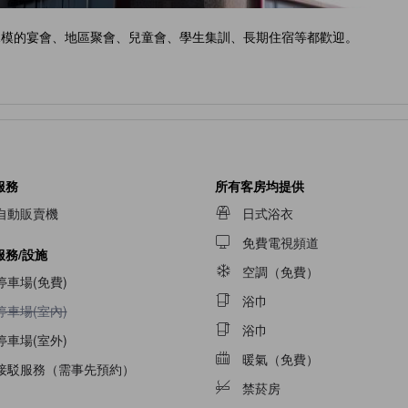
規模的宴會、地區聚會、兒童會、學生集訓、長期住宿等都歡迎。
服務
所有客房均提供
自動販賣機
日式浴衣
免費電視頻道
服務/設施
空調（免費）
停車場(免費)
浴巾
不提供停車場(室內)
停車場(室內)
浴巾
停車場(室外)
暖氣（免費）
接駁服務（需事先預約）
禁菸房