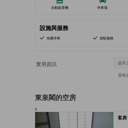
自動販賣機
停車場
設施與服務
免費停車
接駁服務
實用資訊
最早
最晚
東泉閣
的空房
0
客房 