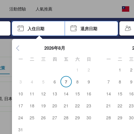
選擇語言
選擇您的幣別
活動體驗
人氣推薦
按「Enter」來選擇
入住日期
退房日期
按Enter鍵開始在日期選擇器中查看。使用方向鍵瀏覽入住和退
2026年8月
一
二
三
四
五
六
日
一
二
三
政策
1
2
1
2
3
4
5
6
7
8
9
7
8
9
、設施與服務項目的參考指標
10
11
12
13
14
15
16
14
15
16
岡, 日本, 940-0088
- 查看地圖&週邊景點
17
18
19
20
21
22
23
21
22
23
24
25
26
27
28
29
30
28
29
30
31