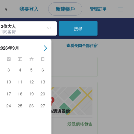
我要登入
新建帳戶
管理訂單
¥
2位大人
搜尋
1間客房
房日期。使用Enter鍵選擇日期後，將選擇入住日期。重複相同方法以選
查看長岡全部住宿
2026年9月
四
五
六
日
3
4
5
6
10
11
12
13
17
18
19
20
24
25
26
27
查看地圖&週邊景點
停車服務
最低價格包含