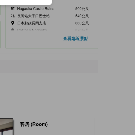
距離最近的景點
Nagaoka Castle Ruins
500公尺
長岡站大手口巴士站
540公尺
日本郵政長岡支店
660公尺
CoCoLo Nagaoka
670公尺
Nagaoka War Damage Exhibit Hall
690公尺
查看鄰近景點
客房 (Room)