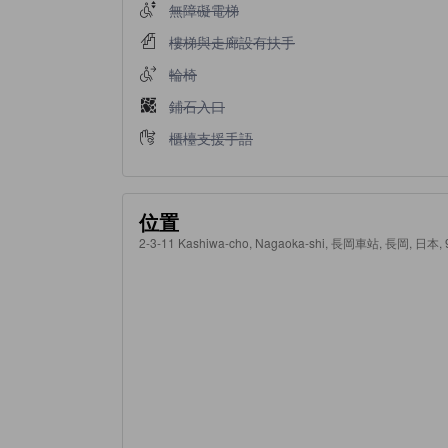
不提供無障礙電梯
無障礙電梯
不提供樓梯與走廊設有扶手
樓梯與走廊設有扶手
不提供輪椅
輪椅
不提供鋪石入口
鋪石入口
不提供櫃檯支援手語
櫃檯支援手語
位置
2-3-11 Kashiwa-cho, Nagaoka-shi, 長岡車站, 長岡, 日本, 