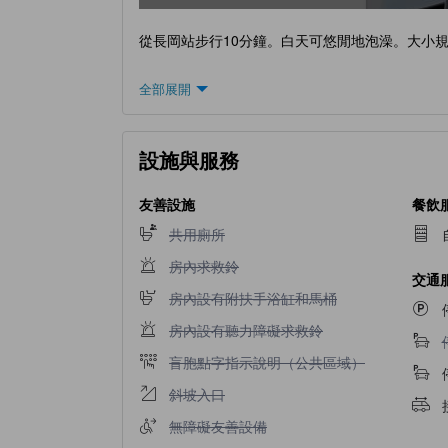
從長岡站步行10分鐘。白天可悠閒地泡澡。大小
全部展開
設施與服務
友善設施
餐飲
不提供共用廁所
共用廁所
不提供房內求救鈴
房內求救鈴
交通
不提供房內設有附扶手浴缸和馬桶
房內設有附扶手浴缸和馬桶
不提供房內設有聽力障礙求救鈴
房內設有聽力障礙求救鈴
不提供盲胞點字指示說明（公共區域）
盲胞點字指示說明（公共區域）
不提供斜坡入口
斜坡入口
不提供無障礙友善設備
無障礙友善設備