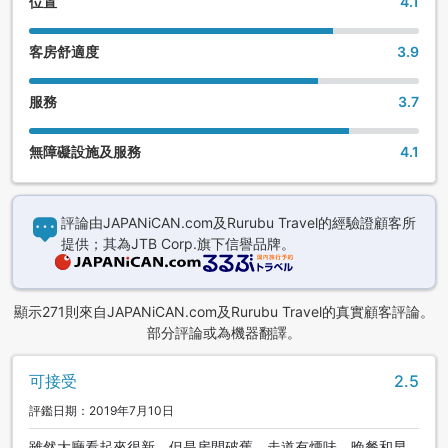
位置
4.1
客房舒適度
3.9
服務
3.7
無障礙設施及服務
4.1
評論由JAPANiCAN.com及Rurubu Travel的經驗證顧客所
提供；其為JTB Corp.旗下信譽品牌。
顯示271則來自JAPANiCAN.com及Rurubu Travel的真實顧客評論。
部分評論或為機器翻譯。
可接受
2.5
評鑑日期：2019年7月10日
雖然大廳看起來很新，但是房間破舊，走道有煙味，晚餐和早