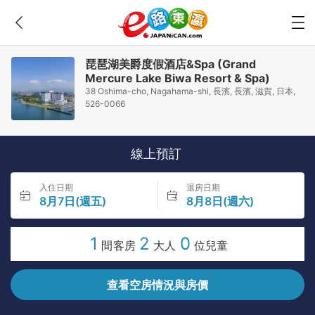
琵琶湖美爵度假酒店&Spa (Grand
Mercure Lake Biwa Resort & Spa)
38 Oshima-cho, Nagahama-shi, 長濱, 長濱, 滋賀, 日本,
526-0066
線上預訂
入住日期
退房日期
8月7日(週五)
8月8日(週六)
1
2
0
間客房
大人
位兒童
查看空房情況與房價