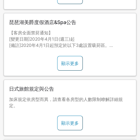
琵琶湖美爵度假酒店&Spa公告
【客房全面禁菸通知】
[變更日期]2020年4月1日(週三)起
[備註]2020年4月1日起預定於以下3處設置吸菸區。
・1樓 電梯旁吸菸處
・2樓 Royal大廳前吸菸處
顯示更多
・12樓 吸菸處
※2020年2月18日(週二)前完成預約的客人，2020年4月1日(週
三)起仍可入住非禁菸客房。
日式旅館規定與公告
※早餐提供自助餐。
和式房、和洋室房的實際面積為35㎡。客房名稱所記載的面積
加床規定依房型而異，請查看各房型的人數限制瞭解詳細規
為榻榻米空間的單獨面積。
定。
櫃台無會說英語的工作人員時，會交給您館內介紹導覽。
・對特定食材過敏的客人，如果需要享用低敏餐，請最晚在入
住日的5天前與館方聯繫。
顯示更多
(餐點內容為自助餐時，恕無法提供低敏餐，敬請留意)