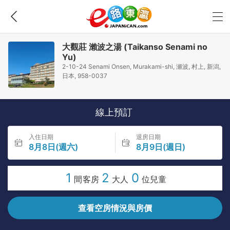
大觀莊 瀨波之湯 (Taikanso Senami no
Yu)
2-10-24 Senami Onsen, Murakami-shi, 瀬波, 村上, 新潟,
日本, 958-0037
線上預訂
入住日期
退房日期
8月8日(週六)
8月9日(週日)
1
2
0
間客房
大人
位兒童
查看空房情況與房價