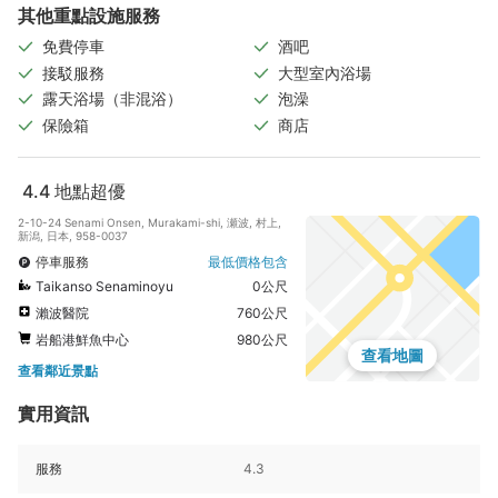
其他重點設施服務
免費停車
酒吧
接駁服務
大型室內浴場
露天浴場（非混浴）
泡澡
保險箱
商店
4.4
地點超優
2-10-24 Senami Onsen, Murakami-shi, 瀬波, 村上,
新潟, 日本, 958-0037
停車服務
最低價格包含
Taikanso Senaminoyu
0公尺
瀨波醫院
760公尺
岩船港鮮魚中心
980公尺
查看地圖
查看鄰近景點
實用資訊
服務
4.3