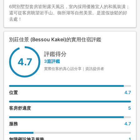
6間別墅型套房皆附露天風呂，室內採用優雅宜人的和風裝潢；
還可從客房眺望岩手山、御所湖等自然美景。是渡假放鬆的好
去處！
別莊佳景 (Bessou Kakei)的實用住宿評鑑
評鑑得分
4.7
3篇評鑑
實際住客的真心話分享｜資訊提供者
位置
4.7
客房舒適度
5
服務
4.7
無障礙設施及服務
1