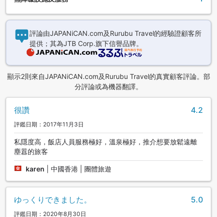
評論由JAPANiCAN.com及Rurubu Travel的經驗證顧客所
提供；其為JTB Corp.旗下信譽品牌。
顯示2則來自JAPANiCAN.com及Rurubu Travel的真實顧客評論。部
分評論或為機器翻譯。
很讚
4.2
評鑑日期：2017年11月3日
私隱度高，飯店人員服務極好，溫泉極好，推介想要放鬆遠離
塵囂的旅客
karen
|
中國香港 | 團體旅遊
ゆっくりできました。
5.0
評鑑日期：2020年8月30日