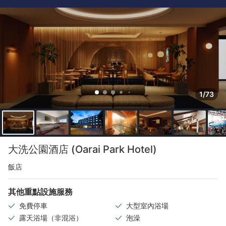
1/73
大洗公園酒店 (Oarai Park Hotel)
飯店
其他重點設施服務
免費停車
大型室內浴場
露天浴場（非混浴）
泡澡