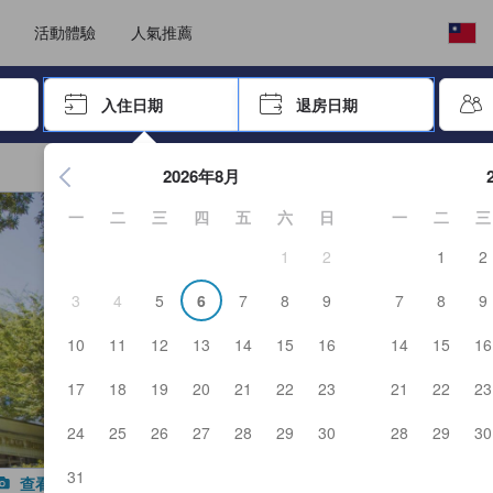
選擇語言
選擇您的幣別
活動體驗
人氣推薦
按「Enter」來選擇
入住日期
退房日期
按Enter鍵開始在日期選擇器中查看。使用方向鍵瀏覽入住和退
2026年8月
一
二
三
四
五
六
日
一
二
三
1
2
1
2
3
4
5
6
7
8
9
7
8
9
10
11
12
13
14
15
16
14
15
16
17
18
19
20
21
22
23
21
22
23
24
25
26
27
28
29
30
28
29
30
31
查看所有照片