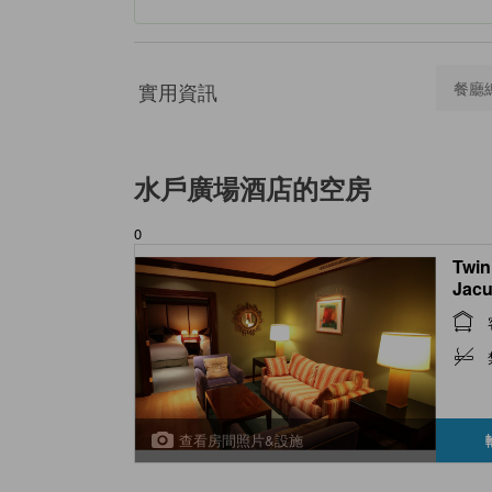
實用資訊
餐廳
水戶廣場酒店
的空房
0
Twin
Jacu
查看房間照片&設施