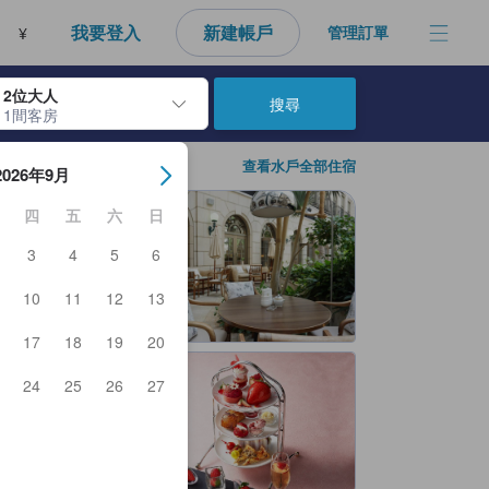
我要登入
新建帳戶
管理訂單
¥
2位大人
搜尋
1間客房
房日期。使用Enter鍵選擇日期後，將選擇入住日期。重複相同方法以選
查看水戶全部住宿
2026年9月
四
五
六
日
3
4
5
6
10
11
12
13
17
18
19
20
24
25
26
27