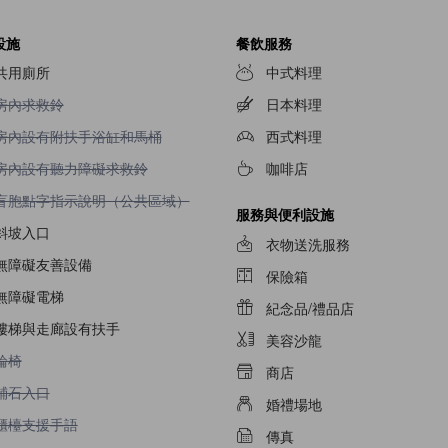
設施
餐飲服務
共用廁所
中式料理
不提供房內求救鈴
房內求救鈴
日本料理
不提供房內設有附扶手浴缸和馬桶
房內設有附扶手浴缸和馬桶
西式料理
不提供房內設有聽力障礙求救鈴
房內設有聽力障礙求救鈴
咖啡店
不提供盲胞點字指示說明（公共區域）
盲胞點字指示說明（公共區域）
服務與便利設施
斜坡入口
衣物送洗服務
無障礙友善設備
保險箱
無障礙電梯
紀念品/禮品店
樓梯與走廊設有扶手
美容沙龍
不提供輪椅
輪椅
商店
不提供鋪石入口
鋪石入口
婚禮場地
不提供櫃檯支援手語
櫃檯支援手語
傳真