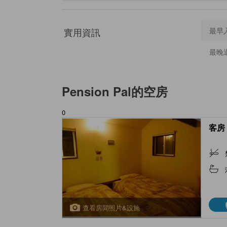
實用資訊
最早
最晚
Pension Pal
的空房
0
客房 
查看房間照片&設施