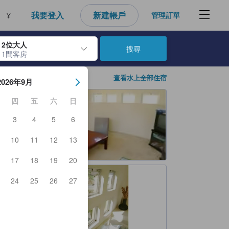
我要登入
新建帳戶
管理訂單
¥
2位大人
搜尋
1間客房
房日期。使用Enter鍵選擇日期後，將選擇入住日期。重複相同方法以選
查看水上全部住宿
2026年9月
四
五
六
日
3
4
5
6
10
11
12
13
17
18
19
20
24
25
26
27