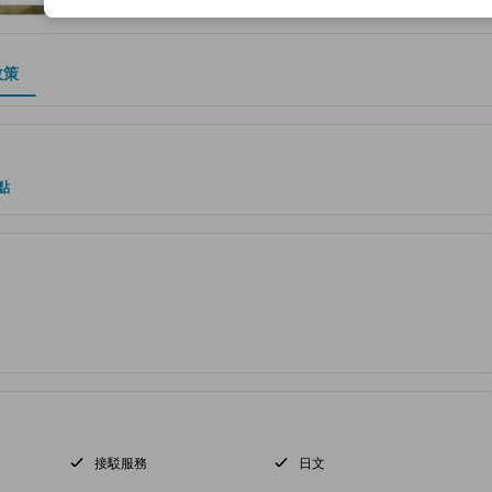
政策
、設施與服務項目的參考指標
點
接駁服務
日文