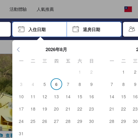
選擇語言
選擇您的幣別
活動體驗
人氣推薦
按「Enter」來選擇
入住日期
退房日期
按Enter鍵開始在日期選擇器中查看。使用方向鍵瀏覽入住和退
2026年8月
一
二
三
四
五
六
日
一
二
三
1
2
1
2
3
4
5
6
7
8
9
7
8
9
10
11
12
13
14
15
16
14
15
16
17
18
19
20
21
22
23
21
22
23
24
25
26
27
28
29
30
28
29
30
31
查看所有照片