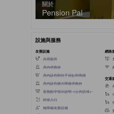
關於
Pension Pal
設施與服務
友善設施
網路
不提供共用廁所
共用廁所
不提供房內求救鈴
房內求救鈴
不提供房內設有附扶手浴缸和馬桶
房內設有附扶手浴缸和馬桶
交通
不提供房內設有聽力障礙求救鈴
房內設有聽力障礙求救鈴
不提供盲胞點字指示說明（公共區域）
盲胞點字指示說明（公共區域）
不提供斜坡入口
斜坡入口
不提供無障礙友善設備
無障礙友善設備