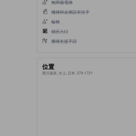
不提供無障礙電梯
無障礙電梯
不提供樓梯與走廊設有扶手
樓梯與走廊設有扶手
不提供輪椅
輪椅
不提供鋪石入口
鋪石入口
不提供櫃檯支援手語
櫃檯支援手語
位置
寶川溫泉, 水上, 日本, 379-1721