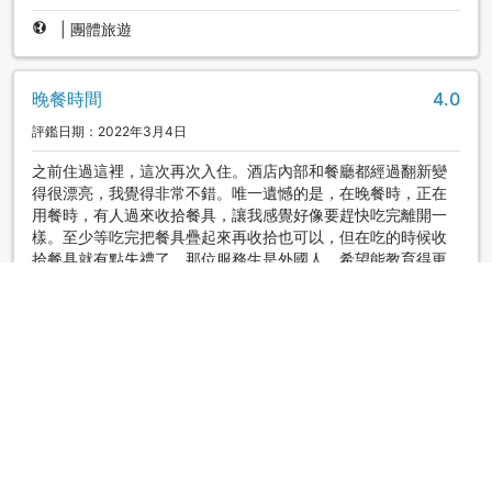
|
團體旅遊
晚餐時間
4.0
評鑑日期：2022年3月4日
之前住過這裡，這次再次入住。酒店內部和餐廳都經過翻新變
得很漂亮，我覺得非常不錯。唯一遺憾的是，在晚餐時，正在
用餐時，有人過來收拾餐具，讓我感覺好像要趕快吃完離開一
樣。至少等吃完把餐具疊起來再收拾也可以，但在吃的時候收
拾餐具就有點失禮了。那位服務生是外國人，希望能教育得更
好一些。其他方面都沒什麼問題，所以只要在收拾餐具方面有
點小心翼翼就好了。
顯示原文
|
雙人同行
房間的隔音
4.0
評鑑日期：2021年12月13日