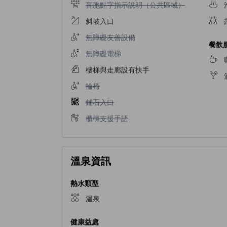
不提供盲胞點字指示說明（公共區域）
盲胞點字指示說明（公共區域）
斜坡入口
不提供無障礙友善設備
無障礙友善設備
餐飲
不提供無障礙電梯
無障礙電梯
樓梯與走廊設有扶手
不提供輪椅
輪椅
不提供鋪石入口
鋪石入口
不提供櫃檯支援手語
櫃檯支援手語
溫泉資訊
熱水類型
溫泉
健康益處