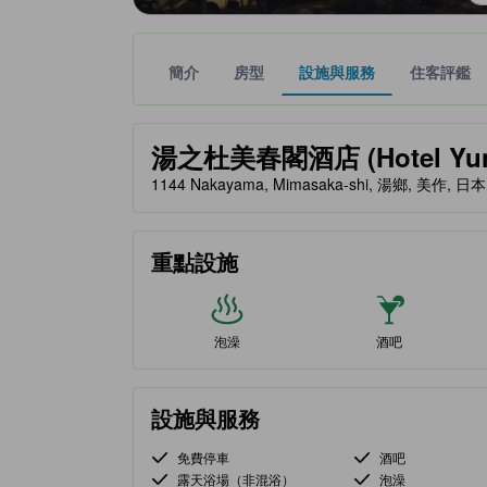
簡介
房型
設施與服務
住客評鑑
黃金星等由本站合作夥伴提供，可作為您判斷舒適度
tooltip
湯之杜美春閣酒店 (Hotel Yuno
1144 Nakayama, Mimasaka-shi, 湯鄉, 美作, 日本,
重點設施
泡澡
酒吧
設施與服務
免費停車
酒吧
露天浴場（非混浴）
泡澡