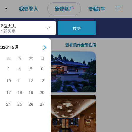
性，進而做為每個人的最佳訂房參考，幫助所有人能快速找到符合需求的住
我要登入
新建帳戶
管理訂單
¥
2位大人
搜尋
1間客房
房日期。使用Enter鍵選擇日期後，將選擇入住日期。重複相同方法以選
查看美作全部住宿
2026年9月
四
五
六
日
3
4
5
6
10
11
12
13
17
18
19
20
24
25
26
27