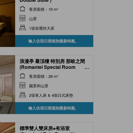
客房面積：19 m²
山景
1張加寬特大床
輸入住宿日期查詢最新特惠。
浪漫亭 最頂樓 特別房 那岐之間
(Romantei Special Room
...
(Nagi-no-Ma Type, Top Floor) )
客房面積：28 m²
園景和山景
2張單人床 & 4張日式床墊
輸入住宿日期查詢最新特惠。
標準雙人雙床房※有浴室