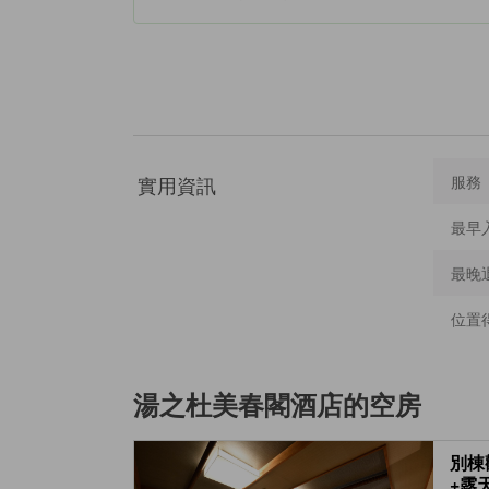
實用資訊
服務
最早
最晚
位置
湯之杜美春閣酒店
的空房
別棟
+露天