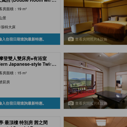
-air Bath (Hana-no-Sato
客房面積：19 m²
, Hanare Kangetsutei) )
山景
1張特大床
查看房間照片&設施
輸入住宿日期查詢最新特惠。
摩登雙人雙床房※有浴室
ern Japanese-style Twin
...
 *Has bath)
客房面積：15 m²
禁菸房
查看房間照片&設施
輸入住宿日期查詢最新特惠。
亭 最頂樓 特別房 茜之間