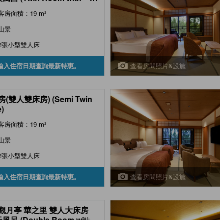
-air Bath (Hana-no-Sato
客房面積：19 m²
, Hanare Kangetsutei) )
山景
2張小型雙人床
查看房間照片&設施
輸入住宿日期查詢最新特惠。
(雙人雙床房) (Semi Twin
e)
客房面積：19 m²
山景
2張小型雙人床
查看房間照片&設施
輸入住宿日期查詢最新特惠。
觀月亭 華之里 雙人大床房
風呂 (Double Room with
...