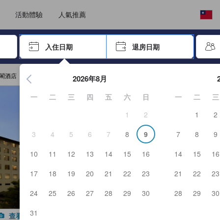
，我們堅持提供客觀公正的住宿評鑑，確保資訊的可靠性、可信度以及真實
選擇語言
選擇您的幣別
活動體驗
人氣推薦
按「Enter」來選擇
入住日期
退房日期
按Enter鍵開始在日期選擇器中查看。使用方向鍵瀏覽入住和退
閣酒店
2026年8月
一
二
三
四
五
六
日
一
二
三
1
2
1
2
3
4
5
6
7
8
9
7
8
9
10
11
12
13
14
15
16
14
15
16
17
18
19
20
21
22
23
21
22
23
24
25
26
27
28
29
30
28
29
30
31
查看所有照片