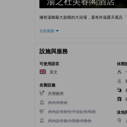
湯之杜美春閣酒店
擁有湯鄉最大規模的大浴場，還有外湯露天風呂「
全部展開
設施與服務
可使用語言
休閒
英文
友善設施
共用廁所
不提供房內求救鈴
房內求救鈴
不提供房內設有附扶手浴缸和馬桶
房內設有附扶手浴缸和馬桶
泳池
不提供房內設有聽力障礙求救鈴
房內設有聽力障礙求救鈴