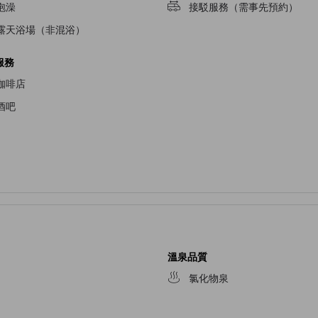
泡澡
接駁服務（需事先預約）
露天浴場（非混浴）
服務
咖啡店
酒吧
溫泉品質
氯化物泉