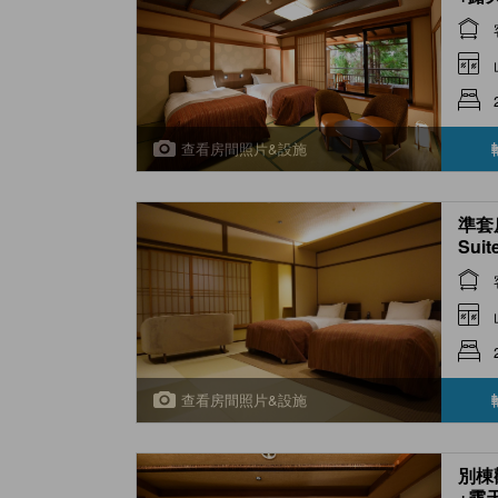
Open
Type
查看房間照片&設施
準套房
Suit
查看房間照片&設施
別棟
+露天