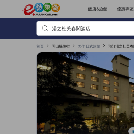
JAPANiCAN的每一篇住宿評鑑都是由真實住客在退房後才遞交上傳
tooltip
看這間
服務得分3.9分（滿分5），且在美作表現高分
無障礙設施及服務得分3.9分（滿分5），且在美作表現高分
客房舒適度得分3.8分（滿分5），且在美作表現高分
位置得分3.7分（滿分5），且在美作表現高分
已更改評鑑頁面 1
已更改評鑑頁面 1
飯店&旅館
優惠專區
輸入住宿名稱或關鍵字查詢，使用上下鍵或Tab鍵移動，並
首頁
岡山縣住宿
美作 日式旅館
預訂湯之杜美春