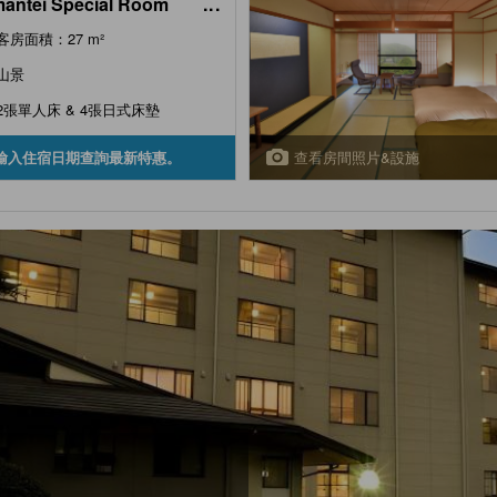
antei Special Room
...
ne-no-Ma Type, Top Floor)
客房面積：27 m²
山景
2張單人床 & 4張日式床墊
查看房間照片&設施
輸入住宿日期查詢最新特惠。