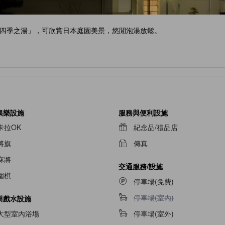
四季之湯」，可欣賞日本庭園美景，悠閒泡湯放鬆。
娛樂設施
服務與便利設施
卡拉OK
紀念品/禮品店
將旗
傳真
麻將
交通服務/設施
圍棋
停車場(免費)
不提供停車場(室內)
停車場(室內)
與戲水設施
大型室內浴場
停車場(室外)