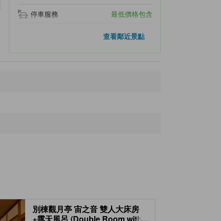
停車服務
最低價格包含
距離最近的景點
查看鄰近景點
Koryokan
360公尺
Choko-ji Temple
1.1公里
Yu Shrine
1.1公里
Karakuri Clock
1.2公里
Yunogo Onsen
1.3公里
別棟觀月亭 宙之音 雙人大床房
+露天風呂 (Double Room with
...