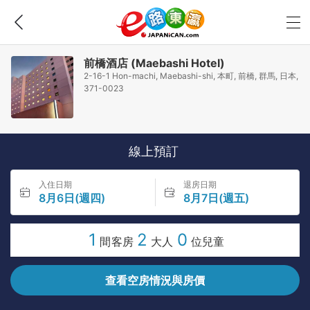
前橋酒店 (Maebashi Hotel)
2-16-1 Hon-machi, Maebashi-shi, 本町, 前橋, 群馬, 日本,
371-0023
線上預訂
入住日期
退房日期
8月6日(週四)
8月7日(週五)
1
2
0
間客房
大人
位兒童
查看空房情況與房價