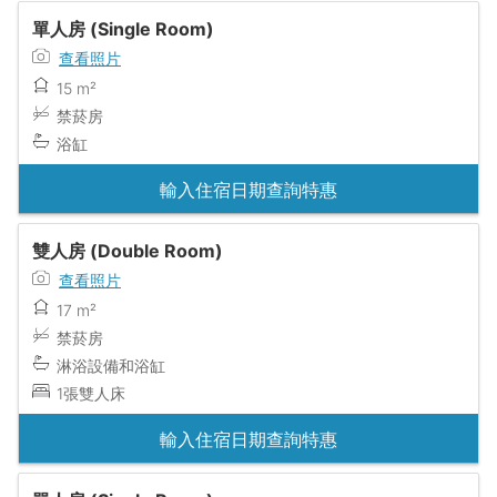
單人房 (Single Room)
查看照片
15 m²
禁菸房
浴缸
輸入住宿日期查詢特惠
雙人房 (Double Room)
查看照片
17 m²
禁菸房
淋浴設備和浴缸
1張雙人床
輸入住宿日期查詢特惠