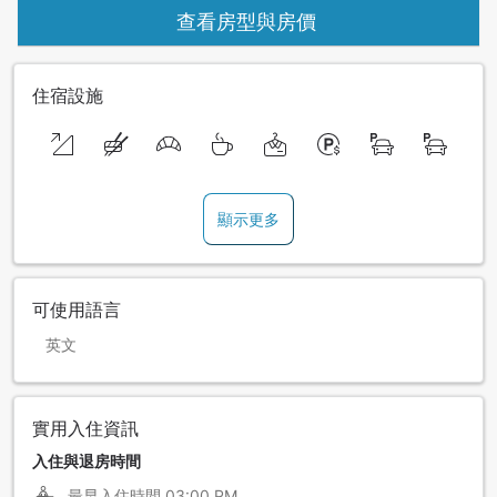
查看房型與房價
住宿設施
顯示更多
可使用語言
英文
實用入住資訊
入住與退房時間
最早入住時間
03:00 PM