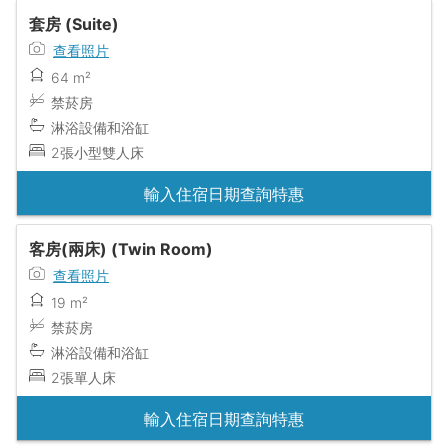
套房 (Suite)
查看照片
64 m²
禁菸房
淋浴設備和浴缸
2張小型雙人床
輸入住宿日期查詢特惠
客房(兩床) (Twin Room)
查看照片
19 m²
禁菸房
淋浴設備和浴缸
2張單人床
輸入住宿日期查詢特惠