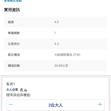
查看鄰近景點
實用資訊
服務
4.0
餐廳總數
1
位置得分
4.3
鄰近機場
大阪國際機場 (ITM)
機場距離
36.89公里
客房1
大人住客
標準床組和餐點
2位大人