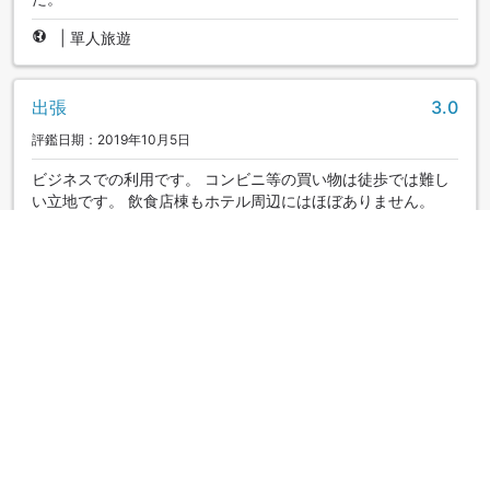
|
單人旅遊
出張
3.0
評鑑日期：2019年10月5日
ビジネスでの利用です。 コンビニ等の買い物は徒歩では難し
い立地です。 飲食店棟もホテル周辺にはほぼありません。
が、朝食会場の居酒屋さんがホテルに併設されているので こ
ちらを利用すれば大丈夫かもしれません
|
單人旅遊
駅から遠い
2.0
評鑑日期：2018年7月2日
館内風呂があり宿泊するも大きな風呂というだけ。
|
單人旅遊