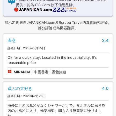
提供；其為JTB Corp.旗下信譽品牌。
顯示21則來自JAPANiCAN.com及Rurubu Travel的真實顧客評論。
部分評論或為機器翻譯。
滿意
3.4
評鑑日期：2018年9月25日
Ok for a quick stay. Located in the industrial city. It’s
reasonable price
MIRANDA
|
中國香港 | 團體旅遊
遊ぶの大好き
4.0
評鑑日期：2020年2月26日
海外に行きお風呂がなくシャワーだけで、夜ホテルに着き館
内のお風呂に入り、極楽極楽、朝も入り無事家に帰りまし
た。