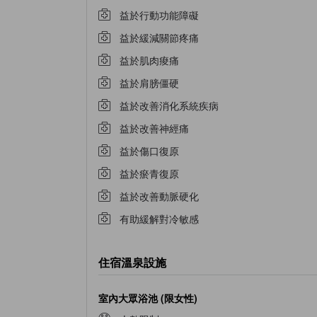
益於行動功能障礙
益於緩減關節疼痛
益於肌肉痠痛
益於肩膀僵硬
益於改善消化系統疾病
益於改善神經痛
益於傷口復原
益於瘀青復原
益於改善動脈硬化
有助緩解對冷敏感
住宿溫泉設施
室內大眾浴池 (限女性)