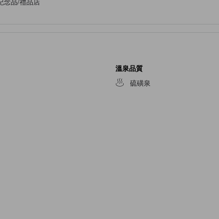
紀念品/禮品店
溫泉品質
硫磺泉