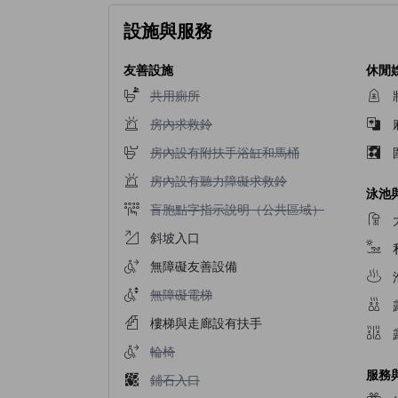
設施與服務
友善設施
休閒
不提供共用廁所
共用廁所
不提供房內求救鈴
房內求救鈴
不提供房內設有附扶手浴缸和馬桶
房內設有附扶手浴缸和馬桶
不提供房內設有聽力障礙求救鈴
房內設有聽力障礙求救鈴
泳池
不提供盲胞點字指示說明（公共區域）
盲胞點字指示說明（公共區域）
斜坡入口
無障礙友善設備
不提供無障礙電梯
無障礙電梯
樓梯與走廊設有扶手
不提供輪椅
輪椅
服務
不提供鋪石入口
鋪石入口