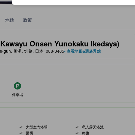
地點
政策
、設施與服務項目的參考指標
yu Onsen Yunokaku Ikedaya)
ami-gun, 川湯, 釧路, 日本, 088-3465
- 查看地圖&週邊景點
停車場
大型室內浴場
私人露天浴池
圍棋
將旗