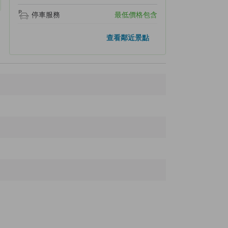
停車服務
最低價格包含
人氣景點
查看鄰近景點
生態博物館中心
35.0公里
阿寒國際鶴中心 [Grus]
59.6公里
阿寒丹頂之鄉道之驛
59.7公里
細岡展望台(大觀望)
60.2公里
釧路濕地天文台步道
63.2公里
距離最近的景點
Kawayu Eco Museum Center
370公尺
Kawayu onsen foot bath
390公尺
Taiho sumo museum
690公尺
Mount Iō
3.3公里
Kawayu Onsen Station
3.3公里