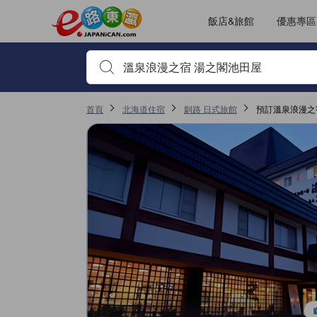
JAPANiCAN的每一篇住宿評鑑都是由真實住客在退房後才遞交上傳
tooltip
看這間
服務得分4分（滿分5），且在釧路表現高分
位置得分3.9分（滿分5），且在釧路表現高分
客房舒適度得分3.6分（滿分5），且在釧路表現高分
無障礙設施及服務得分3.3分（滿分5），且在釧路表現高分
已更改評鑑頁面 1
已更改評鑑頁面 1
飯店&旅館
優惠專區
輸入住宿名稱或關鍵字查詢，使用上下鍵或Tab鍵移動，並
首頁
北海道住宿
釧路 日式旅館
預訂溫泉浪漫之