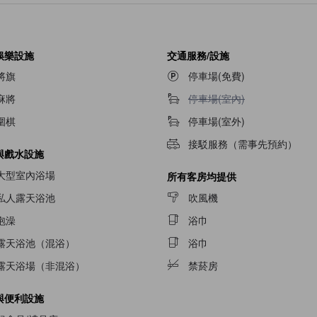
娛樂設施
交通服務/設施
將旗
停車場(免費)
不提供停車場(室內)
麻將
停車場(室內)
圍棋
停車場(室外)
接駁服務（需事先預約）
與戲水設施
大型室內浴場
所有客房均提供
私人露天浴池
吹風機
泡澡
浴巾
露天浴池（混浴）
浴巾
露天浴場（非混浴）
禁菸房
與便利設施