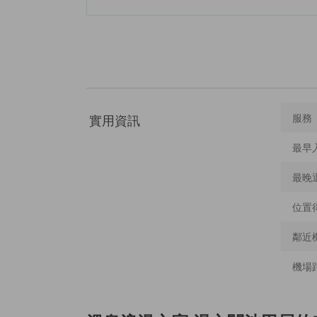
實用資訊
服務
最早
最晚
位置
鄰近
機場