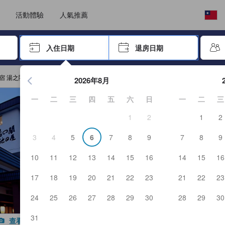
，我們堅持提供客觀公正的住宿評鑑，確保資訊的可靠性、可信度以及真實
選擇語言
選擇您的幣別
活動體驗
人氣推薦
按「Enter」來選擇
入住日期
退房日期
按Enter鍵開始在日期選擇器中查看。使用方向鍵瀏覽入住和退
宿 湯之閣池田屋
2026年8月
一
二
三
四
五
六
日
一
二
三
1
2
1
2
3
4
5
6
7
8
9
7
8
9
10
11
12
13
14
15
16
14
15
16
17
18
19
20
21
22
23
21
22
23
24
25
26
27
28
29
30
28
29
30
31
查看所有照片