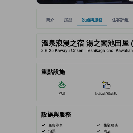
簡介
房型
設施與服務
住客評鑑
黃金星等由本站合作夥伴提供，可作為您判斷舒適度
tooltip
溫泉浪漫之宿 湯之閣池田屋 (Kawa
2-6-25 Kawayu Onsen, Teshikaga-cho, Kawak
重點設施
泡澡
紀念品/禮品店
設施與服務
免費停車
接駁服務
泡澡
商店