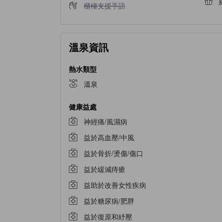
不提供櫃檯支援手語
櫃檯支援手語
溫泉資訊
熱水類型
溫泉
健康益處
神經痛/風濕病
益於高血壓/中風
益於骨折/燙傷/傷口
益於緩減痔瘡
益助於改善女性疾病
益於糖尿病/肥胖
益於復原和紓壓