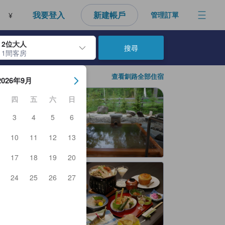
性，進而做為每個人的最佳訂房參考，幫助所有人能快速找到符合需求的住
我要登入
新建帳戶
管理訂單
¥
2位大人
搜尋
1間客房
房日期。使用Enter鍵選擇日期後，將選擇入住日期。重複相同方法以選
查看釧路全部住宿
2026年9月
四
五
六
日
3
4
5
6
10
11
12
13
17
18
19
20
24
25
26
27