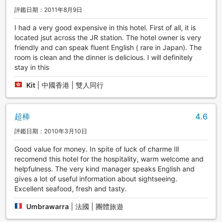
評鑑日期：2011年8月9日
I had a very good expensive in this hotel. First of all, it is
located jsut across the JR station. The hotel owner is very
friendly and can speak fluent English ( rare in Japan). The
room is clean and the dinner is delicious. I will definitely
stay in this
Kit
|
中國香港 | 雙人同行
超棒
4.6
評鑑日期：2010年3月10日
Good value for money. In spite of luck of charme Ill
recomend this hotel for the hospitality, warm welcome and
helpfulness. The very kind manager speaks English and
gives a lot of useful information about sightseeing.
Excellent seafood, fresh and tasty.
Umbrawarra
|
法國 | 團體旅遊