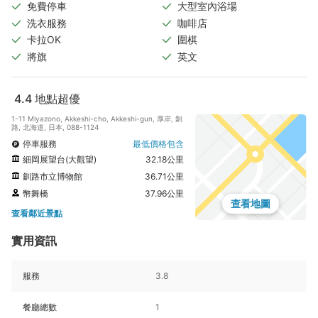
免費停車
大型室內浴場
洗衣服務
咖啡店
卡拉OK
圍棋
將旗
英文
4.4
地點超優
1-11 Miyazono, Akkeshi-cho, Akkeshi-gun, 厚岸, 釧
路, 北海道, 日本, 088-1124
停車服務
最低價格包含
細岡展望台(大觀望)
32.18公里
釧路市立博物館
36.71公里
幣舞橋
37.96公里
查看地圖
查看鄰近景點
實用資訊
服務
3.8
餐廳總數
1